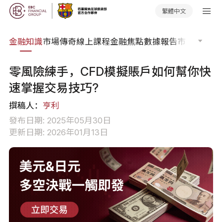
繁體中文
詞典
金融知識
市場傳奇
線上課程
金融焦點
數據報告
市場分析
市
零風險練手，CFD模擬賬戶如何幫你快
速掌握交易技巧?
撰稿人：
亨利
發布日期: 2025年05月30日
更新日期: 2026年01月13日