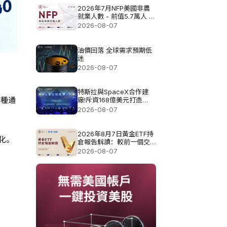
2026年7月NFP美國非農
就業人數 - 前值5.7萬人 預
測值8.3萬
2026-08-07
油價回落 全球需求預期低
迷
2026-08-07
特斯拉與SpaceX合作建
是一種通
廠!斥資168億美元打造
Terafab基地
2026-08-07
2026年8月7日黃金ETF持
化。
倉報告解讀：較前一個交
易日增加0.571噸
2026-08-07