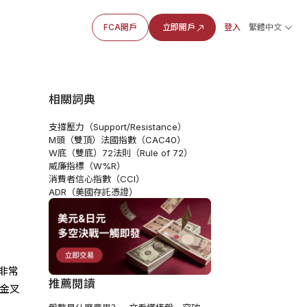
FCA開戶
立即開戶
登入
繁體中文
相關詞典
支撐壓力（Support/Resistance）
M頭（雙頂）
法國指數（CAC40）
W底（雙底）
72法則（Rule of 72）
威廉指標（W%R）
消費者信心指數（CCI）
ADR（美國存託憑證）
非常
推薦閱讀
金叉