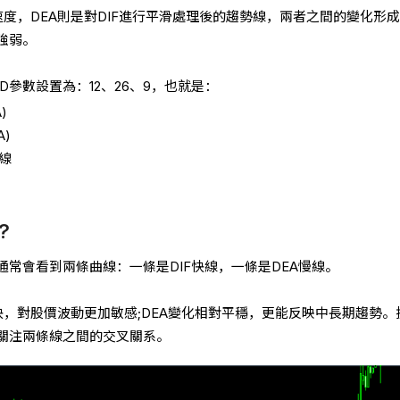
速度，DEA則是對DIF進行平滑處理後的趨勢線，兩者之間的變化形
強弱。
D參數設置為：12、26、9，也就是：
)
A)
A線
?
通常會看到兩條曲線：一條是DIF快線，一條是DEA慢線。
快，對股價波動更加敏感;DEA變化相對平穩，更能反映中長期趨勢。
要關注兩條線之間的交叉關系。