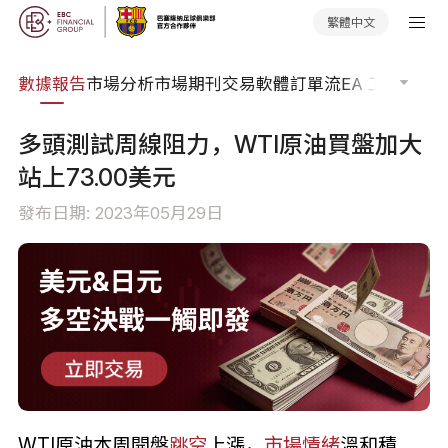
繁體中文
焦點
數據報告
市場分析
市場期刊
交易軟體
訂單流
EA 工具庫
交
多頭測試周線阻力，WTI原油買盤加大
站上73.00美元
發布日期: 2023年05月29日
WTI原油本周開盤
跳空
上漲，
市場情緒
溫和積