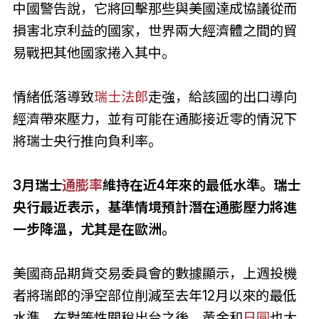
中國警告說，它將回擊那些與美國達成協議從而
損害北京利益的國家，世界兩大經濟體之間的貿
易戰把其他國家捲入其中。
情緒低落導致
瑞士法郎
走強，給該國的出口導向
經濟帶來壓力，並有可能在通膨接近零的情況下
將瑞士央行推向負利率。
3月瑞士
通膨率
維持在近4年來的最低水準。瑞士
央行最近表示，基準情境預計潛在通膨壓力將進
一步降溫，尤其是在歐洲。
美國商品期貨交易委員會的數據顯示，上週投機
者將瑞郎的淨空部位削減至去年12月以來的最低
水準。在對等性關稅出台之後，黃金和
日圓
也大