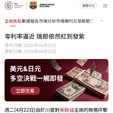
繁體中文
課程
金融焦點
數據報告
市場分析
市場期刊
交易軟體
訂單流
EA 
零利率逼近 瑞郎依然紅到發紫
發布日期: 2025年04月22日
更新日期: 2025年04月22日
週二(4月22日)由於川普對
美聯儲
主席的無情抨擊