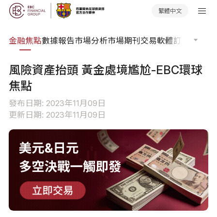
繁體中文
課程
金融焦點
數據報告
市場分析
市場期刊
交易軟體
訂單流
EA 
風險資產抬頭 黃金處境尷尬-EBC環球
焦點
發布日期: 2023年11月09日
更新日期: 2023年11月09日