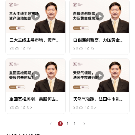
三大主线主导市场，资产波
白银连创新高，力压黄金成
动加剧
黑马
2025-12-19
2025-12-12
重回宽松周期，美股何去何
天然气领跑，法国牛市进行
从？
时
2025-12-05
2025-12-05
1
2
3