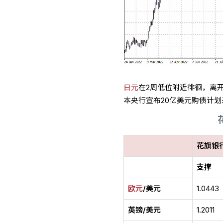
日元
在2周低位附近徘徊，离开
本央行宣布20亿美元购债计
花旗银
支撑
欧元
/美元
1.0443
英镑/美元
1.2011