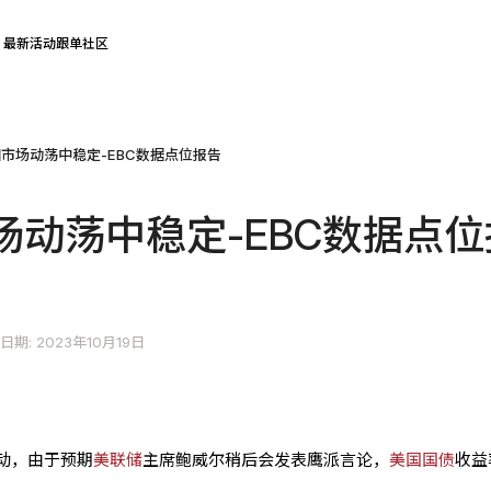
最新活动
跟单社区
市场动荡中稳定-EBC数据点位报告
场动荡中稳定-EBC数据点位
日期: 2023年10月19日
动，由于预期
美联储
主席鲍威尔稍后会发表鹰派言论，
美国
国债
收益