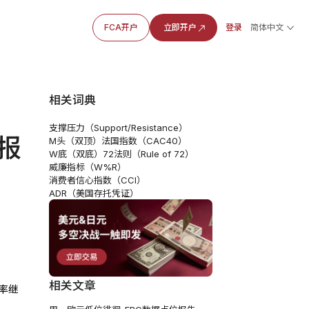
FCA开户
立即开户
登录
简体中文
相关词典
支撑压力（Support/Resistance）
报
M头（双顶）
法国指数（CAC40）
W底（双底）
72法则（Rule of 72）
威廉指标（W%R）
消费者信心指数（CCI）
ADR（美国存托凭证）
相关文章
率继