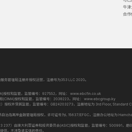
牛津
合作
纳丁斯金融服务管理局注册并授权运营，注册号为353 LLC 2020。
监管局(FCA)授权和监管，监管编号：927552，网址：
www.ebcfin.co.uk
群岛金融管理局(CIMA)授权和监管，监管编号：2038223，网址：
www.ebcgroup.ky
权并受其监管，监管编号：GB24203273，注册地址为 3rd Floor, Standard Chartered T
盟昂儒昂自治岛离岸金融管理局授权，许可证号为L 15637/EFGC，注册办公地址为 Hamchako, Mutsa
司编号 ：619 073 237）由澳大利亚证券和投资委员会(ASIC)授权和监管，监管编号：500991，是E
提供，不涉及该实体的责任。