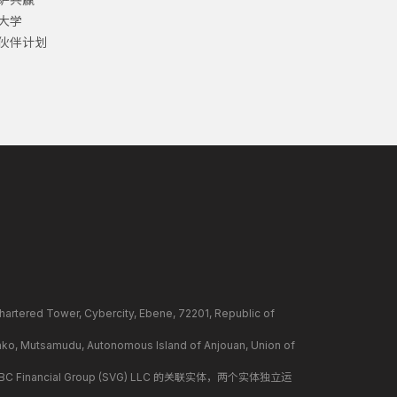
大学
伙伴计划
ower, Cybercity, Ebene, 72201, Republic of
mudu, Autonomous Island of Anjouan, Union of
BC Financial Group (SVG) LLC 的关联实体，两个实体独立运