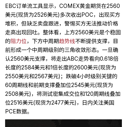
EBC订单流工具显示，COMEX黄金期货在2560
美元(现货为2526美元)多次收出POC，出现买方
堆积，但缺乏卖盘跟进，警惕买方无法推动价格
走高出现回吐。整体看，上方2560美元是个稳固
的
阻力位
，下方中周期
趋势线
不断提供支撑，目
前形成一个中周期级别的三角收敛形态。一旦确
认2560美元支撑，将走出ABC走势看向0.618倍
长度的2584美元和1倍长度的2600美元(现货为
2550美元和2567美元)；跌破4小时级别关键的
60周期线和前期支撑叠加位2545美元(现货为
2508美元)，将测试密集成交位和120周期线叠加
位2516美元(现货为2477美元)，日内关注美国
PCE数据。