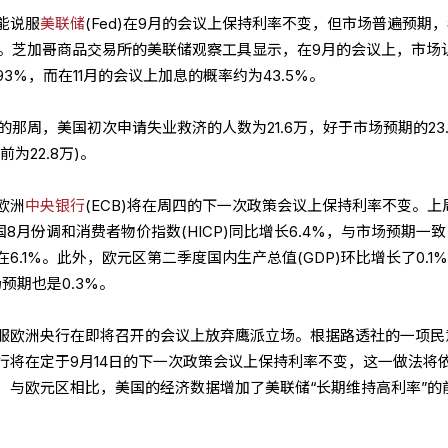
能说服
美联储
(Fed)在9月的会议上保持利率不变，但市场普遍预期
点。芝加哥商品交易所的美联储观察工具显示，在9月的会议上，市场
3%，而在11月的会议上加息的概率约为43.5%。
的那周，美国初次申请失业救济的人数为21.6万，好于市场预期的23.
前为22.8万)。
欧洲
中央银行
(ECB)将在周四的下一次政策会议上保持利率不变。上
，德国8月份调和消费者物价指数(HICP)同比增长6.4%，与市场预期一
.1%。此外，欧元区第二季度国内生产总值(GDP)环比增长了0.1
预期也是0.3%。
服欧洲央行在即将召开的会议上放弃鹰派立场。根据路透社的一项民
行将在定于9月14日的下一次政策会议上保持利率不变，这一做法将
，与欧元区相比，美国的经济数据增加了美联储“长期维持高利率”的