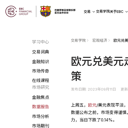
交易学院
交易
关于EBC
交易学院
宏观经济
欧元兑美
学习中心
交易词典
欧元兑美元
金融知识
市场传奇
策
在线课程
市场研究
发布日期: 2023年09月11日
更新
金融焦点
上周五，
欧元
/美元表现平淡，
数据报告
数据公布之前，市场变得谨慎
市场分析
力，当日下跌了0.14%。
市场期刊