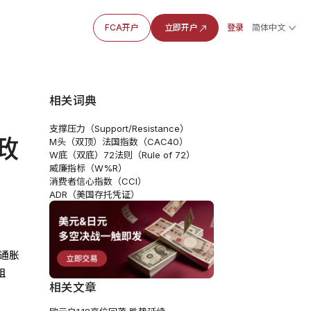
FCA开户
立即开户
登录
简体中文
相关词典
支撑压力（Support/Resistance）
政
M头（双顶）
法国指数（CAC40）
W底（双底）
72法则（Rule of 72）
威廉指标（W%R）
消费者信心指数（CCI）
ADR（美国存托凭证）
键通胀
阻
相关文章