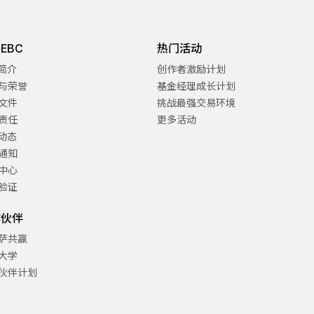
EBC
热门活动
C简介
创作者激励计划
与荣誉
基金经理成长计划
文件
挑战最强交易环境
责任
更多活动
C动态
通知
中心
验证
作伙伴
萨共赢
大学
伙伴计划