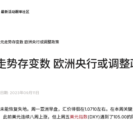
最新活动
跟单社区
元走势存变数 欧洲央行或调整政策
走势存变数 欧洲央行或调整
日期: 2023年09月11日
未能恢复失地。周一亚洲早盘，汇价徘徊在1.0710左右。在本周关
，此前美元连续八周上涨，但上周五
美元指数
(DXY)遇到了105.00的