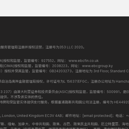
纳丁斯金融服务管理局注册并授权运营，注册号为353 LLC 2020。
监管局(FCA)授权和监管，监管编号：927552，网址：
www.ebcfin.co.uk
群岛金融管理局(CIMA)授权和监管，监管编号：2038223，网址：
www.ebcgroup.ky
权并受其监管，监管编号：GB24203273，注册地址为 3rd Floor, Standard Chartered T
盟昂儒昂自治岛离岸金融管理局授权，许可证号为L 15637/EFGC，注册办公地址为 Hamchako, Mutsa
司编号 ：619 073 237）由澳大利亚证券和投资委员会(ASIC)授权和监管，监管编号：500991，是E
提供，不涉及该实体的责任。
roup 结构内的持牌和受监管实体提供支付服务，根据塞浦路斯共和国公司法注册，编号为 HE449205，注
treet, London, United Kingdom EC3V 4AB；邮件地址：
[email protected]
；电话：+44
罗斯、缅甸、加拿大、中非共和国、刚果、古巴、刚果民主共和国、厄立特里亚、海