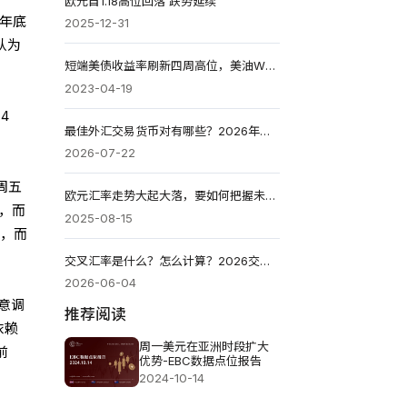
欧元自1.18高位回落 跌势延续
，年底
2025-12-31
认为
短端美债收益率刷新四周高位，美油WTI跌1%并失守80美元
2023-04-19
4
最佳外汇交易货币对有哪些？2026年新手必看的6大热门货币对
2026-07-22
周五
欧元汇率走势大起大落，要如何把握未来波动?
致，而
2025-08-15
%，而
交叉汇率是什么？怎么计算？2026交易逻辑与实战应用全解
2026-06-04
意调
推荐阅读
依赖
周一美元在亚洲时段扩大
前
优势-EBC数据点位报告
2024-10-14