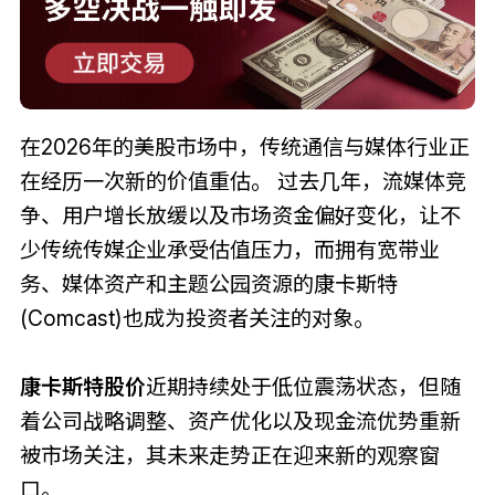
在2026年的美股市场中，传统通信与媒体行业正
在经历一次新的价值重估。 过去几年，流媒体竞
争、用户增长放缓以及市场资金偏好变化，让不
少传统传媒企业承受估值压力，而拥有宽带业
务、媒体资产和主题公园资源的康卡斯特
(Comcast)也成为投资者关注的对象。
康卡斯特股价
近期持续处于低位震荡状态，但随
着公司战略调整、资产优化以及现金流优势重新
被市场关注，其未来走势正在迎来新的观察窗
口。