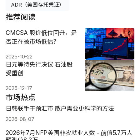
ADR（美国存托凭证）
推荐阅读
CMCSA 股价低位回升，是
否正在被市场低估?
2025-10-22
日元等待央行决议 石油股
受重创
2025-12-17
市场热点
日韩联手干预汇市 散户需要更科学的方法
2026-08-07
2026年7月NFP美国非农就业人数 - 前值5.7万人