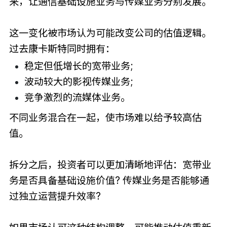
来，让通信基础设施业务与传媒业务分别发展。
这一变化被市场认为可能改变公司的估值逻辑。
过去康卡斯特同时拥有：
稳定但低增长的宽带业务;
波动较大的影视传媒业务;
竞争激烈的流媒体业务。
不同业务混合在一起，使市场难以给予较高估
值。
拆分之后，投资者可以更加清晰地评估：宽带业
务是否具备基础设施价值? 传媒业务是否能够通
过独立运营提升效率?