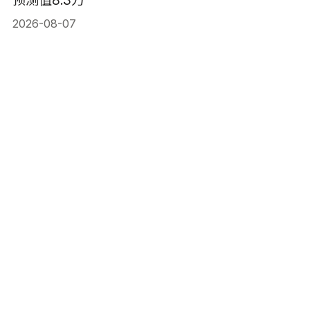
预测值8.3万
2026-08-07