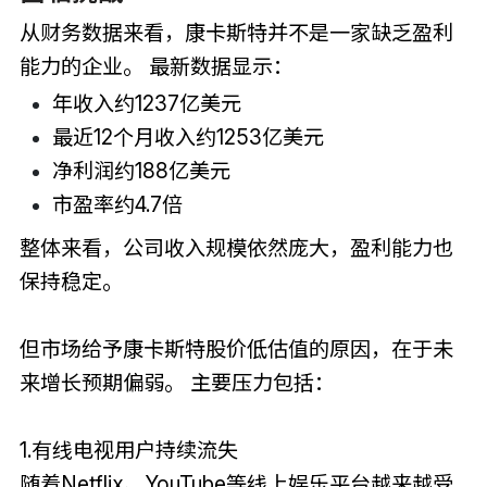
从财务数据来看，康卡斯特并不是一家缺乏盈利
能力的企业。 最新数据显示：
年收入约1237亿美元
最近12个月收入约1253亿美元
净利润约188亿美元
市盈率约4.7倍
整体来看，公司收入规模依然庞大，盈利能力也
保持稳定。
但市场给予康卡斯特股价低估值的原因，在于未
来增长预期偏弱。 主要压力包括：
1.有线电视用户持续流失
随着Netflix、YouTube等线上娱乐平台越来越受