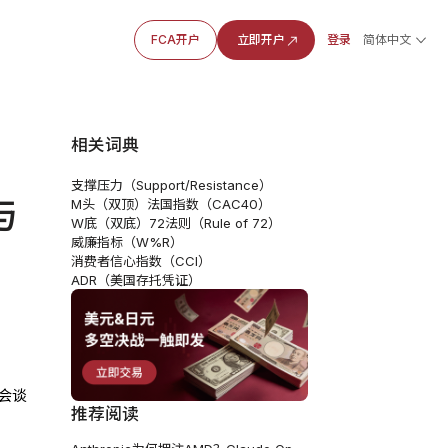
FCA开户
立即开户
登录
简体中文
相关词典
支撑压力（Support/Resistance）
与
M头（双顶）
法国指数（CAC40）
W底（双底）
72法则（Rule of 72）
威廉指标（W%R）
消费者信心指数（CCI）
ADR（美国存托凭证）
会谈
推荐阅读