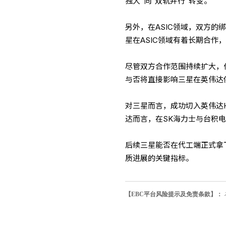
独大"向"双轨并行"转变。
另外，在ASIC领域，双方的
星在ASIC领域有着长期合作
尽管双方合作范围持续扩大，
与否将直接影响三星在英伟达
对三星而言，成功切入英伟达
达而言，在SK海力士与台积
后续三星能否在代工端正式拿
质进展的关键指标。
【EBC平台风险提示及免责条款】：