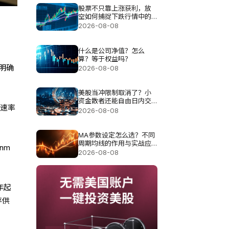
股票不只靠上涨获利，放
空如何捕捉下跌行情中的
机会？
2026-08-08
什么是公司净值？怎么
算？等于权益吗？
明确
2026-08-08
美股当冲限制取消了？小
资金散者还能自由日内交
输速率
易吗？
2026-08-08
MA参数设定怎么选？不同
周期均线的作用与实战应
nm
用分析
2026-08-08
年起
存供