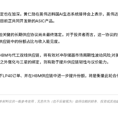
绑定也在加深。黄仁勋在英伟达韩国AI生态系统接待会上表示，英伟
，目前正共同开发新的ASIC产品。
但关键的长期供应协议尚未最终落定。对于投资者而言，这一协议的
供应链中的份额占比与收入能见度。
HBM与代工双线供应链，将有效对冲存储器市场周期性波动风险;对
电之外强化与三星的绑定，则有助于提升供应链韧性与议价能力。
下LP40订单、并在HBM供应链中进一步提升份额，将是衡量此轮合
本材料仅供一般参考使用，无意作为（也不应被视为）值得信赖的财务、投资或其他