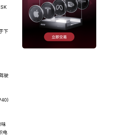
SK
于下
驾驶
40)
意味
积电