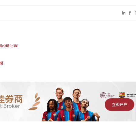
据恐遭回调
惕
佳券商
立即开户
t Broker