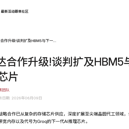
最新活动
跟单社区
三星、英伟达合作升级!谈判扩及HBM5与下一代Groq芯片
达合作升级!谈判扩及HBM5
q芯片
核团队
新日期: 2026年06月09日
战略合作已从复杂的存储芯片供应，深度扩展至尖端晶圆代工领域，
带宽内存以及代号为Groq的下一代AI推理芯片。