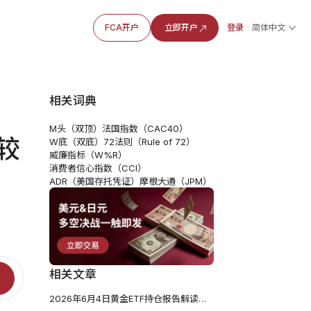
FCA开户
立即开户
登录
简体中文
相关词典
M头（双顶）
法国指数（CAC40）
较
W底（双底）
72法则（Rule of 72）
威廉指标（W%R）
消费者信心指数（CCI）
ADR（美国存托凭证）
摩根大通（JPM）
相关文章
2026年6月4日黄金ETF持仓报告解读：较前一个交易日减少1.143吨