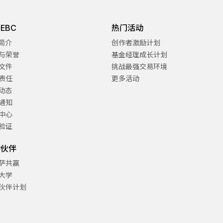
EBC
热门活动
C简介
创作者激励计划
与荣誉
基金经理成长计划
文件
挑战最强交易环境
责任
更多活动
C动态
通知
中心
验证
作伙伴
萨共赢
大学
伙伴计划