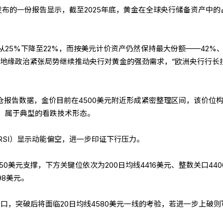
发布的一份报告显示，截至2025年底，黄金在全球央行储备资产中的
。
25%下降至22%，而按美元计价资产仍然保持最大份额——42%
。“地缘政治紧张局势继续推动央行对黄金的强劲需求，”欧洲央行行长
仓报告数据，金价目前在4500美元附近形成紧密整理区间，该价位
，属于典型的看跌技术形态。
RSI）显示动能偏空，进一步印证下行压力。
0美元支撑，下方关键位依次为200日均线4416美元、整数关口440
98美元。
关口，突破后将面临20日均线4580美元一线的考验，若进一步上破则