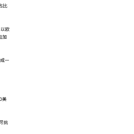
占比
、以欧
拉加
构成一
0美
可挑