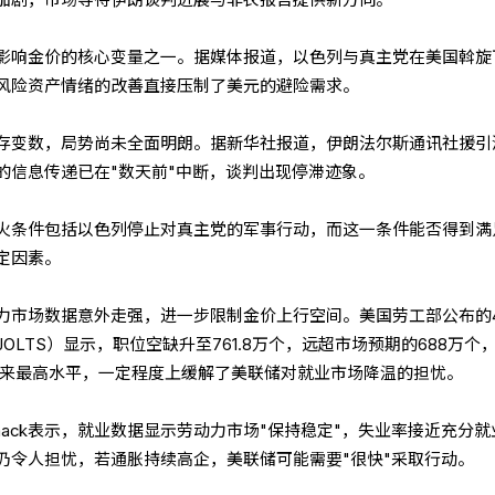
加剧，市场等待伊朗谈判进展与非农报告提供新方向。
影响金价的核心变量之一。据媒体报道，以色列与真主党在美国斡旋
风险资产情绪的改善直接压制了美元的避险需求。
存变数，局势尚未全面明朗。据新华社报道，伊朗法尔斯通讯社援引
的信息传递已在"数天前"中断，谈判出现停滞迹象。
火条件包括以色列停止对真主党的军事行动，而这一条件能否得到满
定因素。
力市场数据意外走强，进一步限制金价上行空间。美国劳工部公布的
OLTS）显示，职位空缺升至761.8万个，远超市场预期的688万个
两年来最高水平，一定程度上缓解了美联储对就业市场降温的担忧。
mmack表示，就业数据显示劳动力市场"保持稳定"，失业率接近充分就
仍令人担忧，若通胀持续高企，美联储可能需要"很快"采取行动。