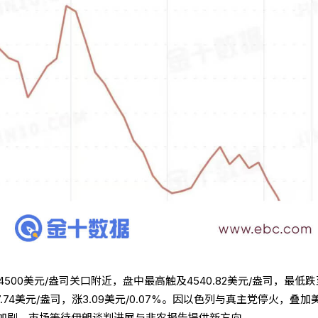
500美元/盎司关口附近，盘中最高触及4540.82美元/盎司，最低跌
87.74美元/盎司，涨3.09美元/0.07%。因以色列与真主党停火，叠加