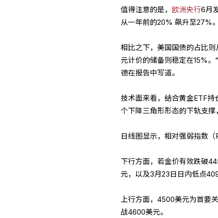
值得注意的是，
欧洲央行
6月
从一年前的20% 飙升至27%
相比之下，美国国债的占比则从
元计价的储备则稳定在15%
德在报告中写道。
技术面来看，结合黄金ETF持
个下降三角形形态的下轨支撑
日线图显示，相对强弱指数（
下行方面，若金价有效跌破445
元，以及3月23日日内低点40
上行方面，4500美元为首要
战4600美元。