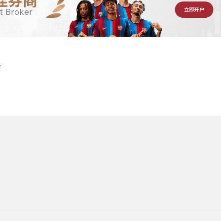
佳券商
立即开户
t Broker
告