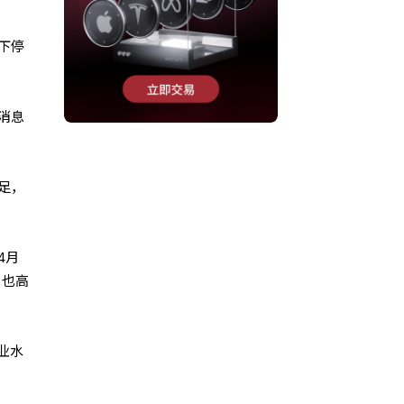
下停
消息
足，
4月
，也高
业水