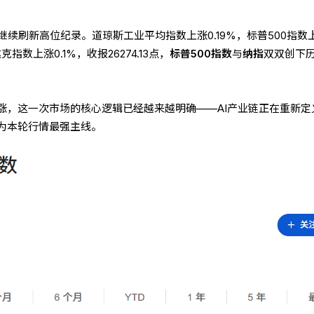
继续刷新高位纪录。道琼斯工业平均指数上涨0.19%，标普500指数
斯达克指数上涨0.1%，收报26274.13点，
标普500指数
与
纳指
双双创下
涨，这一次市场的核心逻辑已经越来越明确——AI产业链正在重新定
为本轮行情最强主线。