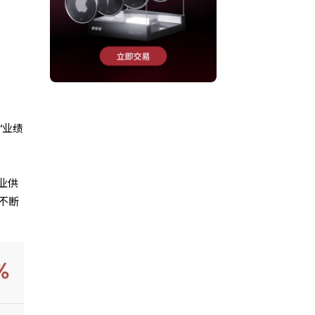
“业绩
业供
不断