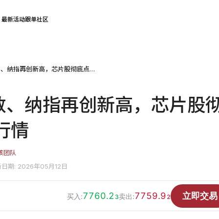
最新活动
跟单社区
标普500指数、纳指再创新高，芯片股彻底点燃美股行情
指数、纳指再创新高，芯片股
行情
核团队
日期: 2026年05月12日
7760.2
7759.9
立即交易
买入:
卖出:
3
2