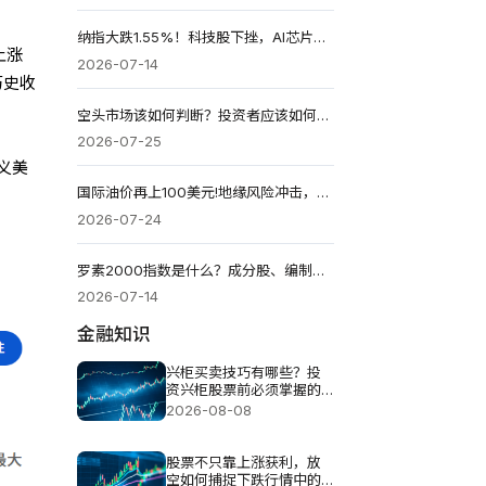
纳指大跌1.55%！科技股下挫，AI芯片行情迎来调整？
上涨
2026-07-14
历史收
空头市场该如何判断？投资者应该如何应对？
2026-07-25
义美
国际油价再上100美元!地缘风险冲击，能源动脉告急
2026-07-24
罗素2000指数是什么？成分股、编制方式、ETF投资与风险解析
2026-07-14
金融知识
兴柜买卖技巧有哪些？投
资兴柜股票前必须掌握的
五个重点
2026-08-08
股票不只靠上涨获利，放
空如何捕捉下跌行情中的