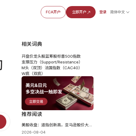
FCA开户
立即开户
登录
简体中文
相关词典
开盘价
龙头股
蓝筹股
标普500指数
彻
支撑压力（Support/Resistance）
M头（双顶）
法国指数（CAC40）
W底（双底）
推荐阅读
美股收盘：道指创新高，亚马逊股价大涨市值破3万亿美元
2026-08-04