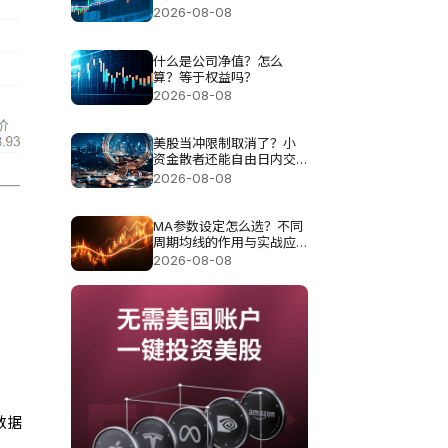
机会？
2026-08-08
什么是公司净值？怎么
算？等于权益吗？
2026-08-08
美股当冲限制取消了？小
资金散者还能自由日内交
易吗？
2026-08-08
MA参数设定怎么选？不同
周期均线的作用与实战应
用分析
2026-08-08
数据