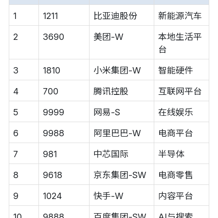
1
1211
比亚迪股份
新能源汽车
2
3690
美团-W
本地生活平
台
3
1810
小米集团-W
智能硬件
4
700
腾讯控股
互联网平台
5
9999
网易-S
在线娱乐
6
9988
阿里巴巴-W
电商平台
7
981
中芯国际
半导体
8
9618
京东集团-SW
电商零售
9
1024
快手-W
内容平台
10
9888
百度集团-SW
AI与搜索