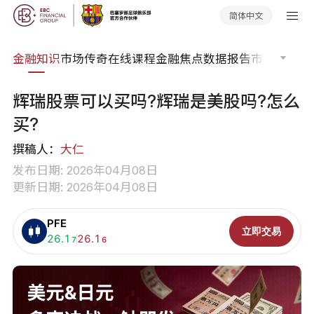
简体中文
词典
金融知识
市场传奇
在线课程
金融焦点
数据报告
市场分析
市
辉瑞股票可以买吗?辉瑞是美股吗?怎么
买?
撰稿人：
大仁
发布日期: 2026年04月08日
更新日期: 2026年04月08日
PFE
立即交易
买入:
26.1
卖出:
26.1
7
6