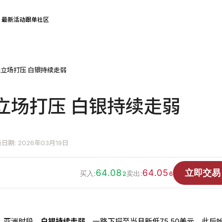
最新活动
跟单社区
立场打压 白银持续走弱
立场打压 白银持续走弱
日期: 2026年03月19日
64.08
64.05
立即交易
买入:
卖出:
2
6
），亚洲时段，
白银持续走弱
，一路下探至当月新低75.50美元，此后