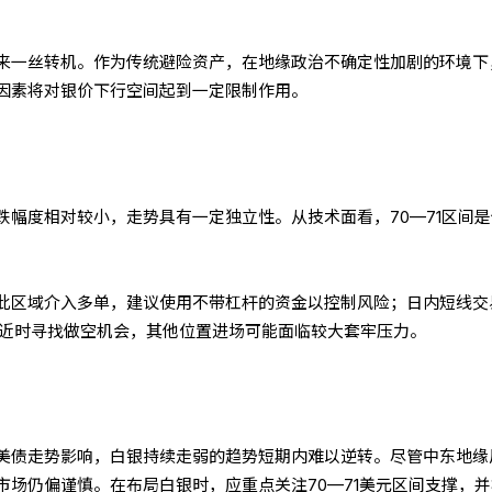
来一丝转机。作为传统避险资产，在地缘政治不确定性加剧的环境下
因素将对银价下行空间起到一定限制作用。
跌幅度相对较小，走势具有一定独立性。从技术面看，70—71区间
此区域介入多单，建议使用不带杠杆的资金以控制风险；日内短线交
附近时寻找做空机会，其他位置进场可能面临较大套牢压力。
美债走势影响，白银持续走弱的趋势短期内难以逆转。尽管中东地缘
市场仍偏谨慎。在布局白银时，应重点关注70—71美元区间支撑，