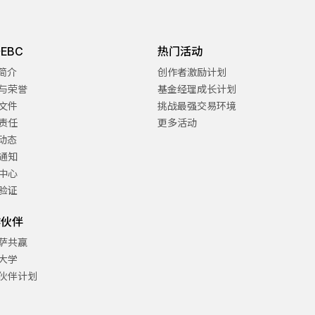
EBC
热门活动
C简介
创作者激励计划
与荣誉
基金经理成长计划
文件
挑战最强交易环境
责任
更多活动
C动态
通知
中心
验证
作伙伴
萨共赢
大学
伙伴计划