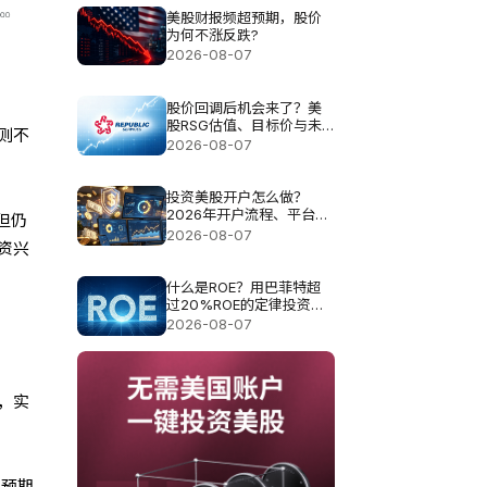
美股财报频超预期，股价
为何不涨反跌?
2026-08-07
股价回调后机会来了？美
股RSG估值、目标价与未
则不
来空间解析
2026-08-07
投资美股开户怎么做？
2026年开户流程、平台选
但仍
择与费用指南
2026-08-07
资兴
什么是ROE？用巴菲特超
过20%ROE的定律投资真
的可以？
2026-08-07
，实
率预期