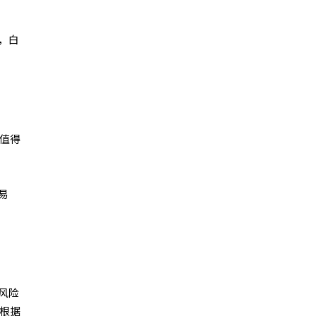
，白
是值得
易
风险
并根据