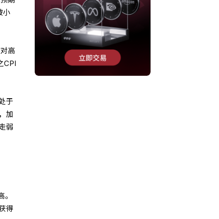
被小
出对高
CPI
处于
，加
走弱
高。
获得