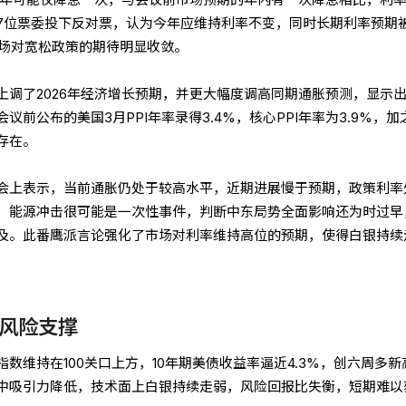
7位票委投下反对票，认为今年应维持利率不变，同时长期利率预期
市场对宽松政策的期待明显收敛。
上调了2026年经济增长预期，并更大幅度调高同期通胀预测，显示
前公布的美国3月PPI年率录得3.4%，核心PPI年率为3.9%，加之
存在。
会上表示，当前通胀仍处于较高水平，近期进展慢于预期，政策利率
，能源冲击很可能是一次性事件，判断中东局势全面影响还为时过早
及。此番鹰派言论强化了市场对利率维持高位的预期，使得白银持续
风险支撑
数维持在100关口上方，10年期美债收益率逼近4.3%，创六周多新
中吸引力降低，技术面上白银持续走弱，风险回报比失衡，短期难以