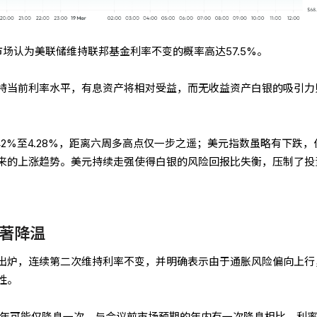
，市场认为美联储维持联邦基金利率不变的概率高达57.5%。
持当前利率水平，有息资产将相对受益，而无收益资产白银的吸引力
.42%至4.28%，距离六周多高点仅一步之遥；美元指数虽略有下跌，
三以来的上涨趋势。美元持续走强使得白银的风险回报比失衡，压制了投
著降温
出炉，连续第二次维持利率不变，并明确表示由于通胀风险偏向上行
性。
26年可能仅降息一次，与会议前市场预期的年内有一次降息相比，利