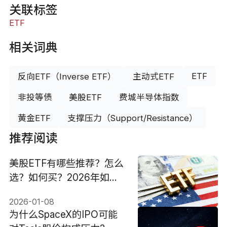
关联标签
ETF
相关词典
ETF
反向ETF（Inverse ETF）
主动式ETF
非投等债
美股ETF
费城半导体指数
黄金ETF
支撑压力（Support/Resistance）
推荐阅读
美股ETF有哪些推荐？怎么
选？如何买？2026年如何
配置？
2026-01-08
为什么SpaceX的IPO可能