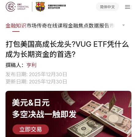
简体中文
词典
金融知识
市场传奇
在线课程
金融焦点
数据报告
市场分析
市
打包美国高成长龙头?VUG ETF凭什么
成为长期资金的首选?
撰稿人：
亨利
发布日期: 2025年12月30日
更新日期: 2025年12月30日