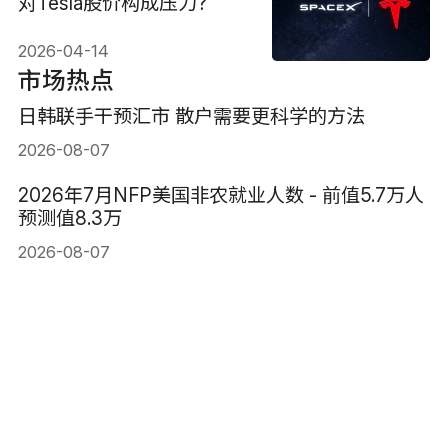
对Tesla股价构成压力?
2026-04-14
市场热点
日韩联手干预汇市 散户需要更科学的方法
2026-08-07
2026年7月NFP美国非农就业人数 - 前值5.7万人
预测值8.3万
2026-08-07