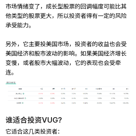
市场情绪变了，成长型股票的回调幅度可能比其
他类型的股票更大，所以投资者得有一定的风险
承受能力。
另外，它主要投美国市场，投资者的收益也会受
美国经济和股市波动的影响。如果美国经济增长
变慢，或者股市大幅波动，它的表现也会受牵
连。
谁适合投资VUG?
它适合这几类投资者：