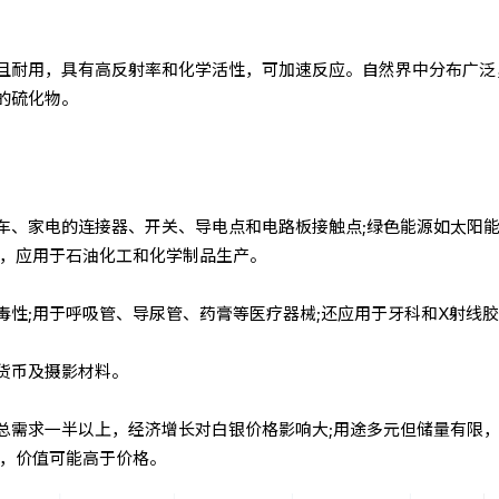
且耐用，具有高反射率和化学活性，可加速反应。自然界中分布广泛
的硫化物。
车、家电的连接器、开关、导电点和电路板接触点;绿色能源如太阳
率，应用于石油化工和化学制品生产。
毒性;用于呼吸管、导尿管、药膏等医疗器械;还应用于牙科和X射线
货币及摄影材料。
总需求一半以上，经济增长对白银价格影响大;用途多元但储量有限
发，价值可能高于价格。