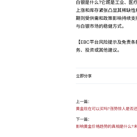
白银是什么?它既是工业、医
上涨和库存紧张凸显其稀缺性
期则受供需和政策影响持续支
与白银市场的稳健方式。
【EBC平台风险提示及免责
务、投资或其他建议。
立即分享
上一篇：
黄金现在可以买吗?涨势惊人是否还
下一篇：
影响黄金价格趋势的真相是什么?未