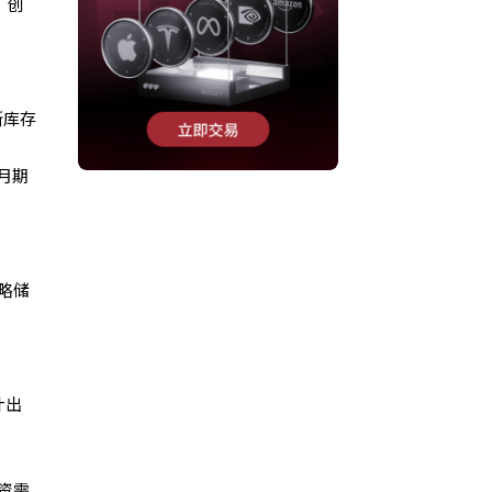
，创
斯库存
月期
略储
计出
资需