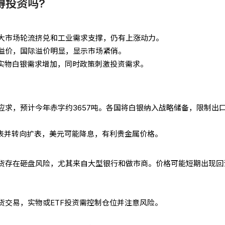
得投资吗?
大市场轮流挤兑和工业需求支撑，仍有上涨动力。
溢价，国际溢价明显，显示市场紧俏。
对实物白银需求增加，同时政策刺激投资需求。
应求，预计今年赤字约3657吨。各国将白银纳入战略储备，限制出
缩表并转向扩表，美元可能降息，有利贵金属价格。
货存在砸盘风险，尤其来自大型银行和做市商。价格可能短期出现回
货交易，实物或ETF投资需控制仓位并注意风险。