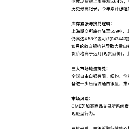
伦敦现货银上周暴涨5.64%，收
历史最高纪录。今年累计涨幅
库存紧张与挤兑逻辑：
上海期交所库存降至559吨，
仍高达4.58亿盎司(约14244吨
10月伦敦白银挤兑导致大量
货价格高于远月(现货溢价)，
三大市场轮流挤兑：
全球自由白银有限，纽约、伦
备进一步压缩流通白银量，推
市场风险：
CME芝加哥商品交易所系统
现砸盘行为。
总体来看，白银近期行情核心