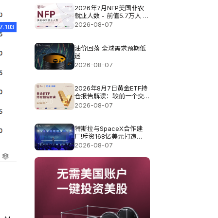
2026年7月NFP美国非农
就业人数 - 前值5.7万人 预
测值8.3万
2026-08-07
油价回落 全球需求预期低
迷
2026-08-07
2026年8月7日黄金ETF持
仓报告解读：较前一个交
易日增加0.571吨
2026-08-07
特斯拉与SpaceX合作建
厂!斥资168亿美元打造
Terafab基地
2026-08-07