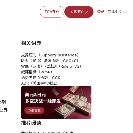
FCA开户
立即开户
登录
简体中文
相关词典
支撑压力（Support/Resistance）
M头（双顶）
法国指数（CAC40）
W底（双底）
72法则（Rule of 72）
威廉指标（W%R）
消费者信心指数（CCI）
ADR（美国存托凭证）
近期
业界
推荐阅读