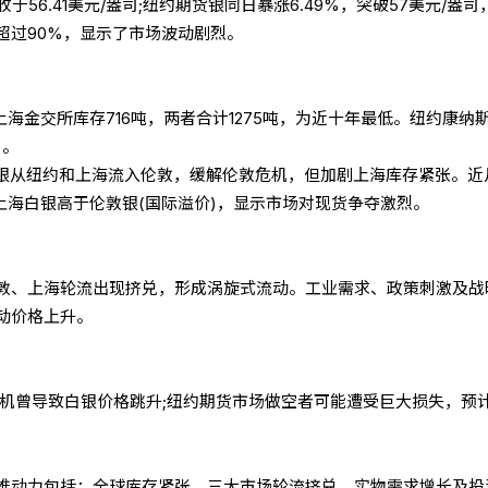
于56.41美元/盎司;纽约期货银同日暴涨6.49%，突破57美元/盎司
超过90%，显示了市场波动剧烈。
上海金交所库存716吨，两者合计1275吨，为近十年最低。纽约康纳
)。
白银从纽约和上海流入伦敦，缓解伦敦危机，但加剧上海库存紧张。近
上海白银高于伦敦银(国际溢价)，显示市场对现货争夺激烈。
敦、上海轮流出现挤兑，形成涡旋式流动。工业需求、政策刺激及战
动价格上升。
宕机曾导致白银价格跳升;纽约期货市场做空者可能遭受巨大损失，预
推动力包括：全球库存紧张、三大市场轮流挤兑、实物需求增长及投