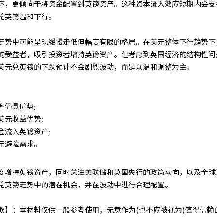
下，更倾向于将资金配置到英镑资产。这种资本流入效应短期内会支
兑英镑温和下行。
走势中可能呈现缓慢走低但幅度有限的格局。在美元整体下行趋势下
的受益者，吸引投资者增持英镑资产。但考虑到英国经济的结构性问
美元兑英镑的下跌预计不会剧烈波动，而是以温和调整为主。
率仍具优势;
美元收益优势;
金流入英镑资产;
元避险需求。
度增持英镑资产，同时关注美联储和英国央行的政策动向，以及全球
兑英镑走势中的潜在机会，并在波动中进行合理配置。
条款】：本材料仅供一般参考使用，无意作为(也不应被视为)值得信赖