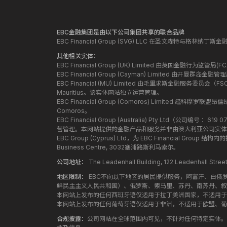
EBC金融集团是由以下公司集团共享的联合品牌
EBC Financial Group (SVG) LLC 在圣文森特与格林
其他相关实体：
EBC Financial Group (UK) Limited 由英国金融行为
EBC Financial Group (Cayman) Limited 由开曼
EBC Financial (MU) Limited 由毛里求斯金融服务委员会（FSC）授
Mauritius。该实体网站独立运营管理。
EBC Financial Group (Comoros) Limited 经科摩罗联
Comoros。
EBC Financial Group (Australia) Pty Ltd（公
营管理。本网站提供的金融产品和服务并非由澳大利亚公司实体
EBC Group (Cyprus) Ltd，为 EBC Financial G
Business Centre, 3032塞浦路斯利马索尔。
公司地址：
The Leadenhall Building, 122 Leadenhall S
地区限制：
EBC不向以下地区的居民提供服务，阿富汗、白俄
鲜民主主义人民共和国）、俄罗斯、索马里、苏丹、南苏丹、叙
本网站上发布的任何西班牙语仅适用于拉丁美洲国家，不适用于
本网站上发布的任何葡萄牙语仅适用于非洲，不适用于欧盟、葡
合规披露：
公司网站在全球范围内可见，不针对任何特定实体。