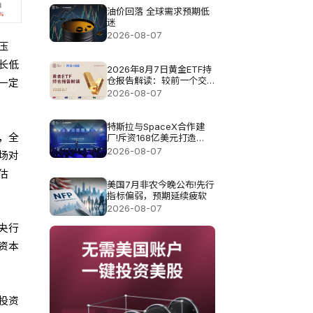
油价回落 全球需求预期低
迷
2026-08-07
压
长低
2026年8月7日黄金ETF持
仓报告解读：较前一个交
一定
易日增加0.571吨
2026-08-07
特斯拉与SpaceX合作建
，全
厂!斥资168亿美元打造
Terafab基地
2026-08-07
场对
估
美国7月非农今晚公布!先行
指标偏弱，预期延续疲软
2026-08-07
央行
资本
投资