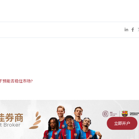
干预能否稳住市场?
佳券商
立即开户
t Broker