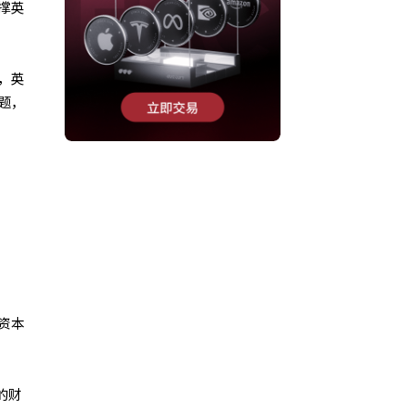
撑英
，英
题，
资本
的财