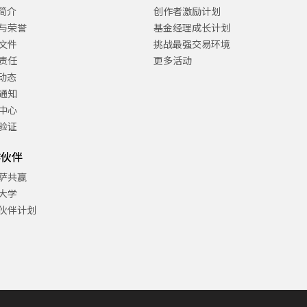
C简介
创作者激励计划
与荣誉
基金经理成长计划
文件
挑战最强交易环境
责任
更多活动
C动态
通知
中心
验证
作伙伴
萨共赢
大学
伙伴计划