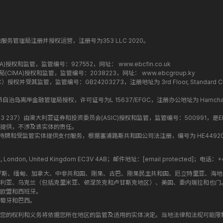
纳丁斯金融服务管理局注册并授权运营，注册号为353 LLC 2020。
监管局(FCA)授权和监管，监管编号：927552，网址：
www.ebcfin.co.uk
群岛金融管理局(CIMA)授权和监管，监管编号：2038223，网址：
www.ebcgroup.ky
权并受其监管，监管编号：GB24203273，注册地址为 3rd Floor, Standard Chartered T
盟昂儒昂自治岛离岸金融管理局授权，许可证号为L 15637/EFGC，注册办公地址为 Hamchako, Mutsa
司编号 ：619 073 237）由澳大利亚证券和投资委员会(ASIC)授权和监管，监管编号：500991，是E
提供，不涉及该实体的责任。
roup 结构内的持牌和受监管实体提供支付服务，根据塞浦路斯共和国公司法注册，编号为 HE449205，注
treet, London, United Kingdom EC3V 4AB；邮件地址：
[email protected]
；电话：+44
罗斯、缅甸、加拿大、中非共和国、刚果、古巴、刚果民主共和国、厄立特里亚、海
利亚、乌克兰（包括克里米亚、顿涅茨克和卢甘斯克地区）、美国、委内瑞拉和也门
欧盟和西班牙。
萄牙和巴西。
您的权利和义务将依据您所在地区的监管及适用的实体决定。当地法律和法规可能限