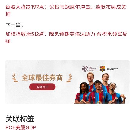
台股大盘跌197点：公投与鲍威尔冲击，逢低布局成关
键
下一篇：
加权指数涨512点：降息预期英伟达助力 台积电领军反
弹
全球最佳券商
立即开户
关联标签
PCE
美股
GDP