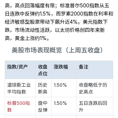
高，高点回落幅度有限；标准普尔500指数从五
日连跌中反弹约1.5%，而罗素2000指数在利率和
经济敏感型股票带动下飙升近4%。美元指数下
跌，市场流动性活跃，以太坊价格创四年来新
高，黄金上涨约1%。
美股市场表现概览（上周五收盘）
指数/资产
收盘
涨跌幅
备注
点位
道琼斯工业
历史
1.50%
收盘略低于历
平均指数
新高
史高点
标普500指
盘中
1.50%
五日连跌后回
数
反弹
升