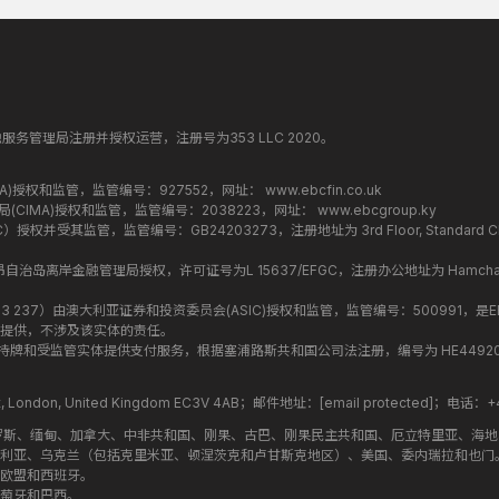
纳丁斯金融服务管理局注册并授权运营，注册号为353 LLC 2020。
监管局(FCA)授权和监管，监管编号：927552，网址：
www.ebcfin.co.uk
群岛金融管理局(CIMA)授权和监管，监管编号：2038223，网址：
www.ebcgroup.ky
权并受其监管，监管编号：GB24203273，注册地址为 3rd Floor, Standard Chartered T
盟昂儒昂自治岛离岸金融管理局授权，许可证号为L 15637/EFGC，注册办公地址为 Hamchako, Mutsa
司编号 ：619 073 237）由澳大利亚证券和投资委员会(ASIC)授权和监管，监管编号：500991，是E
提供，不涉及该实体的责任。
roup 结构内的持牌和受监管实体提供支付服务，根据塞浦路斯共和国公司法注册，编号为 HE449205，注
treet, London, United Kingdom EC3V 4AB；邮件地址：
[email protected]
；电话：+44
罗斯、缅甸、加拿大、中非共和国、刚果、古巴、刚果民主共和国、厄立特里亚、海
利亚、乌克兰（包括克里米亚、顿涅茨克和卢甘斯克地区）、美国、委内瑞拉和也门
欧盟和西班牙。
萄牙和巴西。