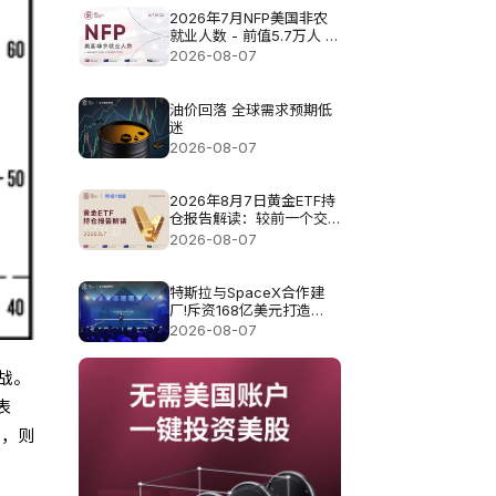
2026年7月NFP美国非农
就业人数 - 前值5.7万人 预
测值8.3万
2026-08-07
油价回落 全球需求预期低
迷
2026-08-07
2026年8月7日黄金ETF持
仓报告解读：较前一个交
易日增加0.571吨
2026-08-07
特斯拉与SpaceX合作建
厂!斥资168亿美元打造
Terafab基地
2026-08-07
战。
表
转，则