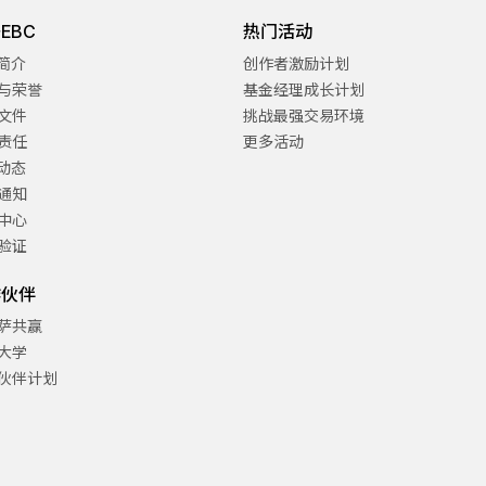
EBC
热门活动
C简介
创作者激励计划
与荣誉
基金经理成长计划
文件
挑战最强交易环境
责任
更多活动
C动态
通知
中心
验证
作伙伴
萨共赢
大学
伙伴计划