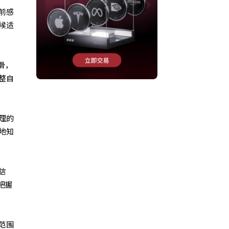
前感
候适
滑，
整自
理的
地知
信
把握
范围