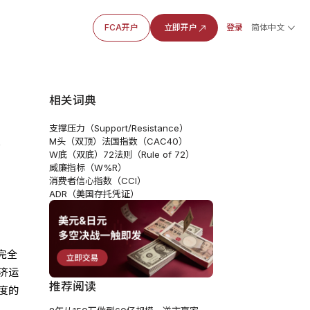
FCA开户
立即开户
登录
简体中文
相关词典
支撑压力（Support/Resistance）
冷
M头（双顶）
法国指数（CAC40）
W底（双底）
72法则（Rule of 72）
威廉指标（W%R）
消费者信心指数（CCI）
ADR（美国存托凭证）
完全
济运
推荐阅读
度的