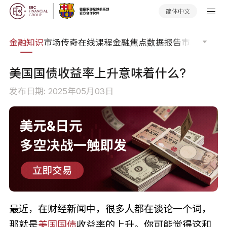
简体中文
词典
金融知识
市场传奇
在线课程
金融焦点
数据报告
市场分析
市
美国国债收益率上升意味着什么?
发布日期: 2025年05月03日
最近，在财经新闻中，很多人都在谈论一个词，
那就是
美国
国债
收益率的上升。你可能觉得这和