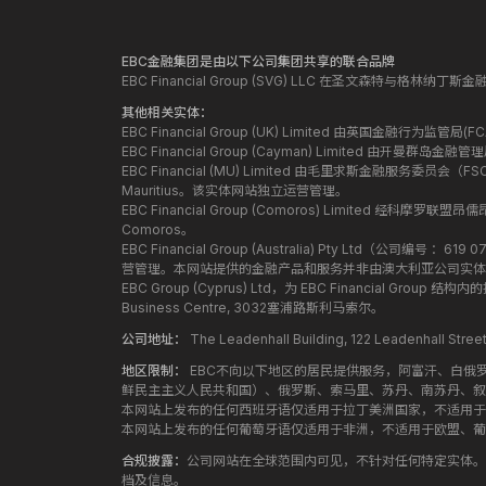
EBC金融集团是由以下公司集团共享的联合品牌
EBC Financial Group (SVG) LLC 在圣文森特与格林
其他相关实体：
EBC Financial Group (UK) Limited 由英国金融行为
EBC Financial Group (Cayman) Limited 由开曼
EBC Financial (MU) Limited 由毛里求斯金融服务委员会（FSC）授
Mauritius。该实体网站独立运营管理。
EBC Financial Group (Comoros) Limited 经科摩罗联
Comoros。
EBC Financial Group (Australia) Pty Ltd（公
营管理。本网站提供的金融产品和服务并非由澳大利亚公司实体
EBC Group (Cyprus) Ltd，为 EBC Financial G
Business Centre, 3032塞浦路斯利马索尔。
公司地址：
The Leadenhall Building, 122 Leadenhall S
地区限制：
EBC不向以下地区的居民提供服务，阿富汗、白俄
鲜民主主义人民共和国）、俄罗斯、索马里、苏丹、南苏丹、叙
本网站上发布的任何西班牙语仅适用于拉丁美洲国家，不适用于
本网站上发布的任何葡萄牙语仅适用于非洲，不适用于欧盟、葡
合规披露：
公司网站在全球范围内可见，不针对任何特定实体。
档及信息。