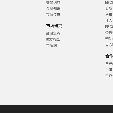
交易词典
EB
金
金融知识
奖项
市场传奇
法律
社会
市场研究
EB
公告
金融焦点
帮助
数据报告
官方
市场期刊
合
与巴
牛津
合作