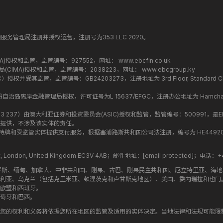
纳丁斯金融服务管理局注册并授权运营，注册号为353 LLC 2020。
监管局(FCA)授权和监管，监管编号：927552，网址：
www.ebcfin.co.uk
群岛金融管理局(CIMA)授权和监管，监管编号：2038223，网址：
www.ebcgroup.ky
权并受其监管，监管编号：GB24203273，注册地址为 3rd Floor, Standard Chartered T
盟昂儒昂自治岛离岸金融管理局授权，许可证号为L 15637/EFGC，注册办公地址为 Hamchako, Mutsa
司编号 ：619 073 237）由澳大利亚证券和投资委员会(ASIC)授权和监管，监管编号：500991，是E
提供，不涉及该实体的责任。
roup 结构内的持牌和受监管实体提供支付服务，根据塞浦路斯共和国公司法注册，编号为 HE449205，注
treet, London, United Kingdom EC3V 4AB；邮件地址：
[email protected]
；电话：+44
罗斯、缅甸、加拿大、中非共和国、刚果、古巴、刚果民主共和国、厄立特里亚、海
利亚、乌克兰（包括克里米亚、顿涅茨克和卢甘斯克地区）、美国、委内瑞拉和也门
欧盟和西班牙。
萄牙和巴西。
您的权利和义务将依据您所在地区的监管及适用的实体决定。当地法律和法规可能限