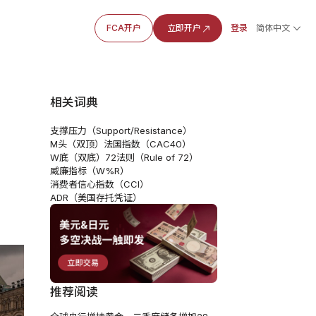
FCA开户
立即开户
登录
简体中文
相关词典
支撑压力（Support/Resistance）
M头（双顶）
法国指数（CAC40）
W底（双底）
72法则（Rule of 72）
威廉指标（W%R）
消费者信心指数（CCI）
ADR（美国存托凭证）
推荐阅读