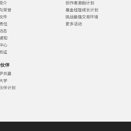
C简介
创作者激励计划
与荣誉
基金经理成长计划
文件
挑战最强交易环境
责任
更多活动
C动态
通知
中心
验证
作伙伴
萨共赢
大学
伙伴计划