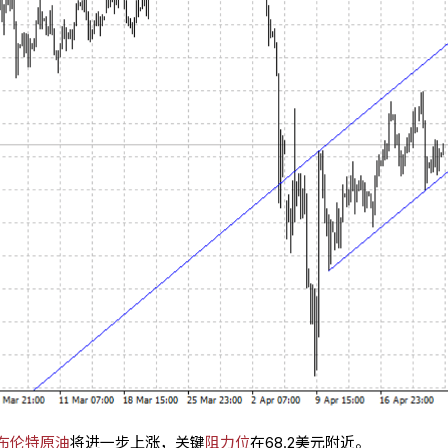
布伦特原油
将进一步上涨，关键
阻力位
在68.2美元附近。