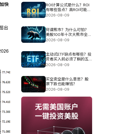
月加快
ROI计算公式是什么？ROI
有哪些盲点？高ROI可能伴
随哪些风险？
2026-08-09
超出
何谓熊市？为什么可怕？
美股100年十次大熊市全解
析
2026-08-09
026
主动式ETF缺点有哪些？投
资者买入前必须了解的五
大风险
2026-08-09
买空卖空是什么意思？股
票下跌也能赚钱？
2026-08-09