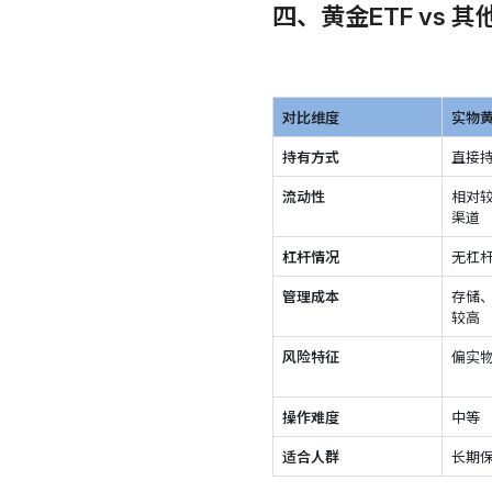
四、黄金ETF vs 
对比维度
实物
持有方式
直接持
流动性
相对
渠道
杠杆情况
无杠
管理成本
存储
较高
风险特征
偏实
操作难度
中等
适合人群
长期