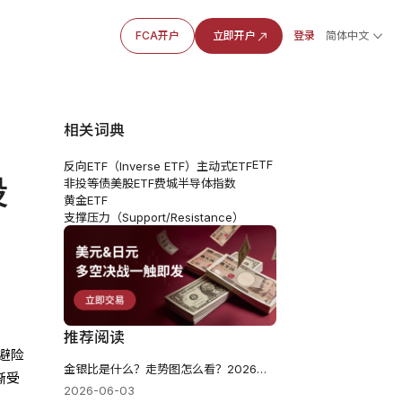
FCA开户
立即开户
登录
简体中文
相关词典
ETF
反向ETF（Inverse ETF）
主动式ETF
投
非投等债
美股ETF
费城半导体指数
黄金ETF
支撑压力（Support/Resistance）
推荐阅读
避险
金银比是什么？走势图怎么看？2026黄金还是白银更值得买？
渐受
2026-06-03