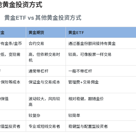
其他黄金投资方式
黄金ETF vs 其他黄金投资方式
黄金
黄金期货
黄金ETF
有金条/金币
合约交易
通过基金份额间接持有黄金
较低，变现需
高，但依赖交易时
较高，可像股票一样交易
机
杆
通常带杠杆
一般不带杠杆
、保险等成本
保证金与交易成本
管理费+交易佣金
物保值
波动较大，风险较
相对稳健，跟随金价
高
较复杂
较简单
保值型投资者
专业或短线交易者
稳健型与配置型投资者