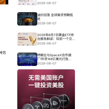
测值8.3万
2026-08-07
油价回落 全球需求预期低
迷
2026-08-07
2026年8月7日黄金ETF持
仓报告解读：较前一个交
易日增加0.571吨
2026-08-07
种方
特斯拉与SpaceX合作建
厂!斥资168亿美元打造
Terafab基地
2026-08-07