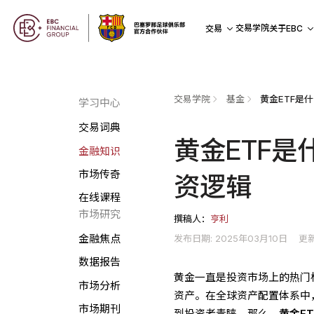
交易学院
交易
关于EBC
交易学院
基金
黄金ETF是
学习中心
交易词典
黄金ETF
金融知识
市场传奇
资逻辑
在线课程
市场研究
撰稿人：
亨利
发布日期: 2025年03月10日
更新
金融焦点
数据报告
黄金一直是投资市场上的热门
市场分析
资产。在全球资产配置体系中
市场期刊
到投资者青睐。那么，
黄金E