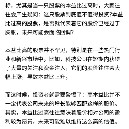
标，尤其是当一只股票的本益比过高时，大家往
往会产生疑问：这只股票到底值不值得投资?
本益
比过高的股票
，是否就代表着它的股价已经过于
膨胀，未来可能会面临回调?
本益比高的股票并不罕见，特别是在一些热门行
业和新兴市场中。比如，科技公司在短期内获得
了大量的关注和资金注入，它们的股价往往会大
幅上涨，导致本益比上升。
而这时候，投资者就需要警惕了：高本益比并不
一定代表公司未来的增长能够匹配这样的股价。
其实，本益比过高往往意味着股价相对公司的盈
利较为昂贵，未来可能难以维持这么高的估值。