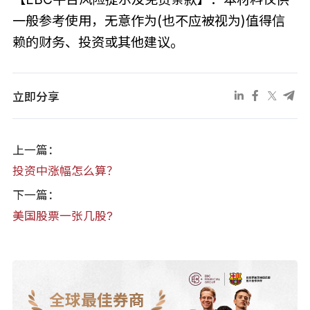
一般参考使用，无意作为(也不应被视为)值得信
赖的财务、投资或其他建议。
立即分享
上一篇：
投资中涨幅怎么算？
下一篇：
美国股票一张几股?
全球最佳券商