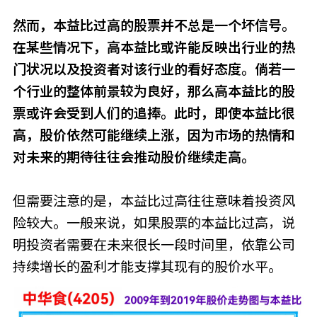
然而，本益比过高的股票并不总是一个坏信号。
在某些情况下，高本益比或许能反映出行业的热
门状况以及投资者对该行业的看好态度。倘若一
个行业的整体前景较为良好，那么高本益比的股
票或许会受到人们的追捧。此时，即使本益比很
高，股价依然可能继续上涨，因为市场的热情和
对未来的期待往往会推动股价继续走高。
但需要注意的是，本益比过高往往意味着投资风
险较大。一般来说，如果股票的本益比过高，说
明投资者需要在未来很长一段时间里，依靠公司
持续增长的盈利才能支撑其现有的股价水平。