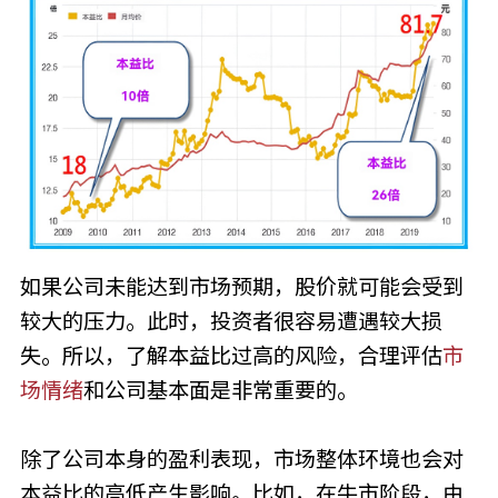
如果公司未能达到市场预期，股价就可能会受到
较大的压力。此时，投资者很容易遭遇较大损
失。所以，了解本益比过高的风险，合理评估
市
场情绪
和公司基本面是非常重要的。
除了公司本身的盈利表现，市场整体环境也会对
本益比的高低产生影响。比如，在牛市阶段，由