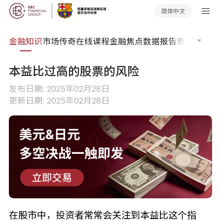
简体中文
词典
金融知识
市场传奇
在线课程
金融焦点
数据报告
市场分析
市
本益比过高的股票的风险
发布日期: 2025年02月28日
更新日期: 2025年02月28日
在股市中，投资者常常会关注到本益比这个指