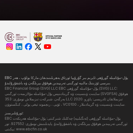
EBC پۇل-مۇئامىلە گورۇھى ئايرىم بىر گۇرۇپپا ئورتاق بەھرىلىنىدىغان ماركا بولۇپ ، ھەر
بىرسى ئۆزىنىڭ مالىيە ئورگىنى تەرىپىدىن ھوقۇق بېرىلگەن ۋە باشقۇرۇلىدۇ.
EBC Financial Group (SVG) LLC EBC پۇل-مۇئامىلە گورۇھى (SVG) LLC:
ساينىت ۋىنسېنت ۋە گرېنادىنېس پۇل-مۇئامىلە مۇلازىمەت ئورگىنى (SVGFSA) ھوقۇق
بەرگەن. شىركەت تىزىملاش نومۇرى: 353 LLC 2020. تىزىملاتقان ئادرېسى: ياۋرو
ئۆيى ، رىچموند تېغى يولى ، كىڭستوۋن ، VC0100 ، ساينىت ۋىنسېنت ۋە گرېنادىنلار.
ئورۇنلىرىمىز:
EBC پۇل-مۇئامىلە گورۇھى (ئەنگىلىيە) چەكلىك شىركىتى: پۇل-مۇئامىلە ھەرىكەت
ئورگىنى تەرىپىدىن ھوقۇق بېرىلگەن ۋە باشقۇرۇلىدۇ. پايدىلىنىش نومۇرى: 927552. تور
www.ebcfin.co.uk
بېكىتى: