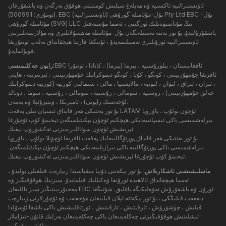
ئاۋىستىرالىيە ئاكسىيە ۋە مەبلەغ سېلىش كومىتېتى ھوقۇق بەرگەن ۋە باشقۇرغان
(نومۇرى: 500991). EBC پۇل-مۇئامىلە گورۇھى (ئاۋىستىرالىيە) Pty Ltd EBC پۇل-
مۇئامىلە گورۇھى (SVG) LLC نىڭ مۇناسىۋەتلىك ئورگىنى ، ئەمما مۇستەقىل
باشقۇرۇلىدۇ. بۇ تور بەتتە تەمىنلەنگەن پۇل-مۇئامىلە مەھسۇلاتلىرى ۋە مۇلازىمەتلىرىنى
ئاۋىستىرالىيە ئورۇنلىرى تەمىنلىمەيدۇ ، ئۇنىڭغا قارىتا ھېچقانداق تەلەپ ئوتتۇرىغا
قويۇلمايدۇ.
EBC ئافغانىستان ، بېلورۇسىيە ، بېرما (بېرما) ، كانادا ، ئوتتۇرا
رايون چەكلىمىسى:
ئافرىقا جۇمھۇرىيىتى ، كونگو ، كۇبا ، كونگو دېموكراتىك جۇمھۇرىيىتى ، ئېرىترىيە ، ھايتى
، ئىران ، ئىراق ، لىۋان ، لىۋىيە ، مالايسىيا ، مالى ، شىمالىي كورېيە (كورېيە دېموكراتىك
خەلق جۇمھۇرىيىتى) ، روسىيە ، سومالى ، رۇسىيە ، سومالى ، رۇسىيە ، سوما ، دونالد
لۇخەنسك رايونى) ، ئامېرىكا ، ۋېنېزۇئېلا ۋە يەمەن.
بۇ تور بەتتىكى ھەر قانداق ئىسپان تىلى پەقەت LATAM ئۈچۈن بولۇپ ، ياۋروپا
بىرلەشمىسى ياكى ئىسپانىيەدىكى ھېچكىم ئۈچۈن بېكىتىلمىگەن تېخىمۇ كۆپ ئۇچۇرغا
ئېرىشىش ئۈچۈن سوئاللىرىمىزنى تەكشۈرۈپ بېقىڭ.
بۇ تور بەتتىكى ھەر قانداق پورتۇگالىيەلىك پەقەت ئافرىقا ئۈچۈنلا بولۇپ ، ياۋروپا
بىرلەشمىسى ياكى پورتۇگالىيە ياكى بىرازىلىيەدىكى ھېچكىم ئۈچۈن بېكىتىلمىگەن.
تېخىمۇ كۆپ ئۇچۇرغا ئېرىشىش ئۈچۈن سوئاللىرىمىزنى تەكشۈرۈپ بېقىڭ.
ماسلىشىشنى ئاشكارىلاش:
بۇ تور بېكەتنى دۇنيا مىقياسىدا زىيارەت قىلغىلى بولىدۇ ،
ئەمما ھېچقانداق ئالاھىدە ئورۇنغا ۋەكىللىك قىلمايدۇ. سىزنىڭ ھوقۇقىڭىز ۋە
مەجبۇرىيىتىڭىز سىز تاللىغان EBC ئورۇن ۋە باشقۇرۇش تەۋەلىكىگە باغلىق. شۇنىڭغا
دىققەت قىلىڭكى ، بۇ تور بېكەتتە ئېلان قىلىنغان ھۆججەت ۋە ئۇچۇرلارنى زىيارەت
قىلىش ، چۈشۈرۈش ، تارقىتىش ، تارقىتىش ، ئورتاقلىشىش ياكى باشقا ئۇسۇلدا
ئىشلىتىش ھوقۇقىڭىزنى چەكلەيدىغان ياكى چەكلەيدىغان يەرلىك قانۇن-نىزاملار
بولۇشى مۇمكىن.