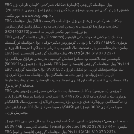
EBC پۇل-مۇئامىلە گورۇھى (كايمان) چەكلىك شىركىتى: كايمان ئارىلى پۇل
باشقۇرۇش ئورگىنى تەرىپىدىن ھوقۇق بېرىلگەن ۋە باشقۇرۇلىدۇ (نومۇرى: 2038223).
www.ebcgroup.ky
تور بېكىتى:
EBC پۇل-مۇئامىلە (MU) چەكلىك شىركىتى ماۋرىتىئۇس پۇل-مۇئامىلە مۇلازىمەت
كومىتېتى تەرىپىدىن ئىجازەتنامە ۋە باشقۇرۇلىدۇ (ماۋرىتىئۇس (ئىجازەت نومۇرى
GB24203273) بۇ ئورۇننىڭ تور بېكىتى ئايرىم ساقلىنىدۇ.
EBC پۇل-مۇئامىلە گورۇھى (Comoros) چەكلىك شىركىتى ئەنجوئەندىكى ئاپتونوم
رايونى ، كوموروس دېڭىز-ئوكيان پۇل-مۇئامىلە ئورگىنىنىڭ L 15637 / EFGC نومۇرى
بىلەن ئىجازەتنامىسى بار ، ئەنجوئەننىڭ ئاپتونومىيە ئارىلى خامچاكودا تىزىمغا ئالدۇرغان.
EBC پۇل-مۇئامىلە گورۇھى (ئاۋىستىرالىيە) Pty Ltd (ACN: 619 073 237)
ئاۋىستىرالىيە ئاكسىيە ۋە مەبلەغ سېلىش كومىتېتى تەرىپىدىن ھوقۇق بېرىلگەن ۋە
باشقۇرۇلىدۇ (نومۇرى: 500991). EBC پۇل-مۇئامىلە گورۇھى (ئاۋىستىرالىيە) Pty Ltd
EBC پۇل-مۇئامىلە گورۇھى (SVG) LLC نىڭ مۇناسىۋەتلىك ئورنى. بۇ ئىككى ئورۇن
ئايرىم باشقۇرۇلىدۇ. بۇ تور بەتتە تەمىنلەنگەن پۇل-مۇئامىلە مەھسۇلاتلىرى ۋە
مۇلازىمەتلىرىنى ئاۋىستىرالىيە ئورۇنلىرى تەمىنلىمەيدۇ ، ئاۋىستىرالىيە ئورۇنلىرىغا قارىتا
ھېچقانداق چارە يوق.
EBC گورۇھى (سىپرۇس) چەكلىك مەسئۇلىيەت شىركىتى سىپرۇس جۇمھۇرىيىتى
شىركەت قانۇنىدا تىزىمغا ئالدۇرۇلغان HE 449205 نومۇرى بىلەن ئىجازەتنامە ئالغان
ۋە تەڭشەلگەن ئورۇنلارغا ھەق تۆلەش مۇلازىمىتىنى قوللايدۇ ، سىپرۇسنىڭ ئاگاتانگېلو
سودا مەركىزى 3032-نومۇرلۇق ئاگاتانگېلو سودا مەركىزىنىڭ 101-نومۇرلۇق ئىش
بېجىرىش ئورنى.
سودا ئادرېسى:
قوغۇشۇن بىناسى ، ئەنگىلىيە لوندون ، لىدېنخال كوچىسى 122-نومۇر ،
تېلېفون: +44 20 3376 9662
[email protected]
EC3V 4AB. ئېلخەت ئادرېسى:
EBC پۇل-مۇئامىلە گورۇھى (ئاۋىستىرالىيە) Pty Ltd (ACN: 619 073 237):