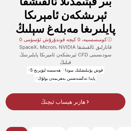
بىر قېتىمدىلا ئالقىشقا
ئېرىشكەن ئامېرىكا
پايلىرىغا مەبلەغ سېلىڭ
0 كومىسسىيە، 0 كېچە قوندۇرۇش ئۆسۈمى
SpaceX، Micron، NVIDIA قاتارلىق ئالقىشقا
ئېرىشكەن ئامېرىكا پايلىرىنىڭ CFD سودىسىنى
قىلىڭ
قوش يۆنىلىشلىك سودا
5 ھەسسە لېۋېرىج
پايدا تەڭشەشتىن بەھرىمەن بولۇڭ
ھازىر ھېساب ئېچىڭ