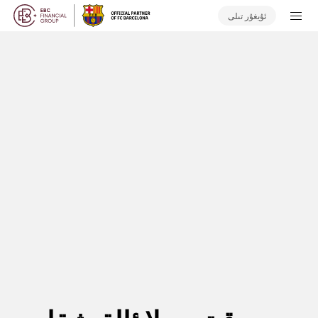
ئۇيغۇر تىلى