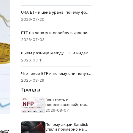
URA ETF и цена урана: почему фонд может падать, когда уран дорожает
2026-07-20
ETF по золоту и серебру выросли после данных NFP — фонды металлов снова в центре внимания
2026-07-03
В чем разница между ETF и индексным фондом?
2026-03-11
Что такое ETF и почему они популярны?
2025-08-29
Тренды
Занятость в
несельскохозяйственном
секторе (NFP) за июль
2026-08-07
2026 года -
Предыдущее значение:
57 тыс. Прогноз: 83
Почему акции Sandisk
тыс.
упали примерно на
смысл