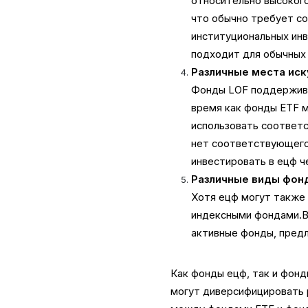
относительно высокого
что обычно требует со
институциональных инв
подходит для обычных
Различные места иск
Фонды LOF поддерживаю
время как фонды ETF м
использовать соответс
нет соответствующего
инвестировать в ецф ч
Различные виды фон
Хотя ецф могут также 
индексными фондами.В 
активные фонды, предл
Как фонды ецф, так и фон
могут диверсифицировать 