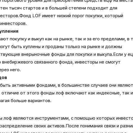
 порогового уровня для приобретения средств ецф на места
тен тысяч стартов и в большей степени подходит для
есторов.Фонд LOF имеет низкий порог покупки, который
 инвесторов.
упления
т покупку и выкуп как на рынке, так и за его пределами, в 
огут быть куплены и проданы только на рынке и должны
твующие внерыночные фонды для покупки и выкупа.Если у е
 внебиржевого связанного фонда, инвесторы не смогут
ерез него.
дов
быть активными фондами, в большинстве случаев они являю
отличие от этого фонды лоф включают как индексные, так 
агая больше вариантов.
ды лоф являются инструментами, с помощью которых инвест
распределение своих активов.После понимания связи и разн