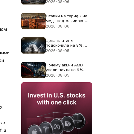
13% несмотря на
2026-08-06
рекордную выручку в
т
$8.97B
Ставки на тарифы на
медь подталкивают
цену меди к рекорду
2026-08-06
ном
$6.703
Цена платины
подскочила на 8%,
поскольку дефицит
2026-08-05
ными
поставок 2026 года
снова в центре
ой
внимания
Почему акции AMD
упали почти на 9%
несмотря на
2026-08-05
рекордную выручку в
$11.5B
их
вые
, а