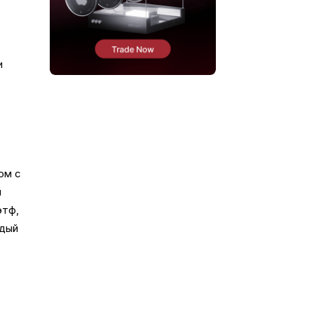
и
е
ом с
и
этф,
ждый