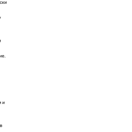
ски
у
и
ие.
и и
ов