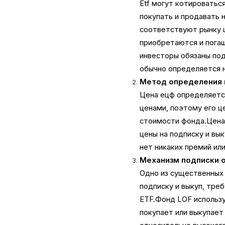
Etf могут котироватьс
покупать и продавать 
соответствуют рынку 
приобретаются и пога
инвесторы обязаны под
обычно определяется н
Метод определения
Цена ецф определяется
ценами, поэтому его ц
стоимости фонда.Цена 
цены на подписку и вы
нет никаких премий или
Механизм подписки 
Одно из существенных 
подписку и выкуп, тре
ETF.Фонд LOF использу
покупает или выкупает