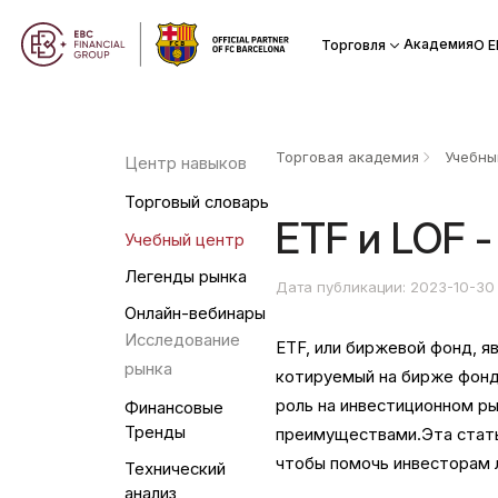
Академия
Торговля
О Е
Торговая академия
Учебны
Центр навыков
Торговый словарь
ETF и LOF -
Учебный центр
Легенды рынка
Дата публикации: 2023-10-30
Онлайн-вебинары
Исследование
ETF, или биржевой фонд, я
рынка
котируемый на бирже фонд
роль на инвестиционном р
Финансовые
Тренды
преимуществами.Эта стать
чтобы помочь инвесторам 
Технический
анализ