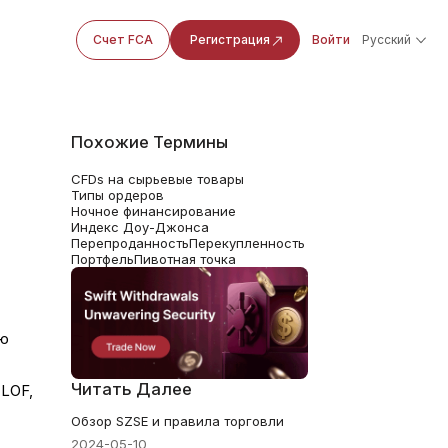
Счет FCA
Регистрация
Войти
Русский
Похожие Термины
CFDs на сырьевые товары
Типы ордеров
Ночное финансирование
Индекс Доу-Джонса
Перепроданность
Перекупленность
Портфель
Пивотная точка
ую
Читать Далее
 LOF,
Обзор SZSE и правила торговли
2024-05-10