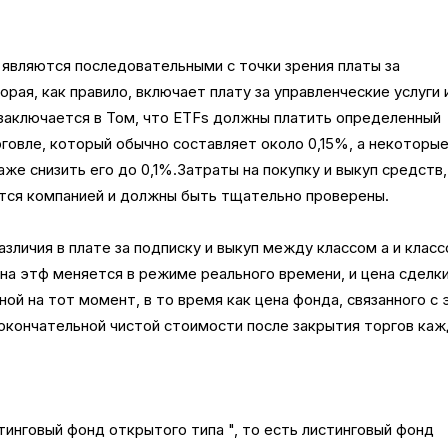
ды являются последовательными с точки зрения платы за
орая, как правило, включает плату за управленческие услуги 
 заключается в Том, что ETFs должны платить определенный
говле, который обычно составляет около 0,15%, а некоторы
аже снизить его до 0,1%.Затраты на покупку и выкуп средств,
ются компанией и должны быть тщательно проверены.
зличия в плате за подписку и выкуп между классом а и класс
на этф меняется в режиме реального времени, и цена сделк
ой на тот момент, в то время как цена фонда, связанного с 
 окончательной чистой стоимости после закрытия торгов ка
тинговый фонд открытого типа ", то есть листинговый фонд