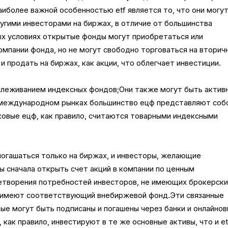
иболее важной особенностью etf является то, что они могу
угими инвесторами на биржах, в отличие от большинства
х условиях открытые фонды могут приобретаться или
омпании фонда, но не могут свободно торговаться на вторич
и продать на биржах, как акции, что облегчает инвестиции.
слеживанием индексных фондов;Они также могут быть актив
 международном рынках большинство ецф представляют соб
ковые ецф, как правило, считаются товарными индексными
 погашаться только на биржах, и инвесторы, желающие
ны сначала открыть счет акций в компании по ценным
етворения потребностей инвесторов, не имеющих брокерск
 имеют соответствующий внебиржевой фонд.Эти связанные
ые могут быть подписаны и погашены через банки и онлайно
как правило, инвестируют в те же основные активы, что и etf