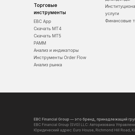
Торговые
Институцион
инструменты
услуги
Финансовые т
EBC App
Скачать МТ4
Скачать МТ5
PAMM
Анализ и индикаторы
Инструменты Order Flow
Анализ рынка
EBC Financial Group — это бренд, принадлежащий г
EBC Financial Group (SVG) LLC: Авторизована Управле
Юридический адрес: Euro House, Richmond Hill Road, Kin