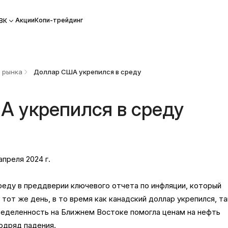
Акции
Копи-трейдинг
ВК
 рынка
Доллар США укрепился в среду
А укрепился в среду
преля 2024 г.
реду в преддверии ключевого отчета по инфляции, который
 тот же день, в то время как канадский доллар укрепился, та
ределенность на Ближнем Востоке помогла ценам на нефть
одряд падения.