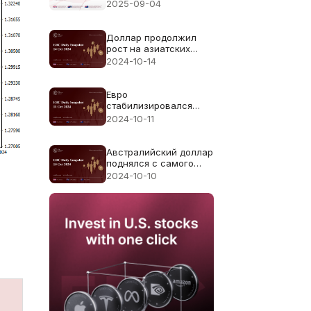
г. — Предыдущее: 104
2025-09-04
тыс. Прогноз: 70 тыс.
Доллар продолжил
рост на азиатских
торгах в понедельник
2024-10-14
Евро
стабилизировался
после отскока от
2024-10-11
двухмесячного
минимума
Австралийский доллар
поднялся с самого
низкого уровня с
2024-10-10
середины сентября