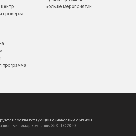
 центр
Больше мероприятий
я проверка
на
й
т
я программа
улируется соответствующим финансовым органом.
рационный номер компании: 353 LLC 2020.