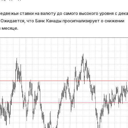
едвежьи ставки на валюту до самого высокого уровня с дека
 Ожидается, что Банк Канады просигнализирует о снижении
м месяце.