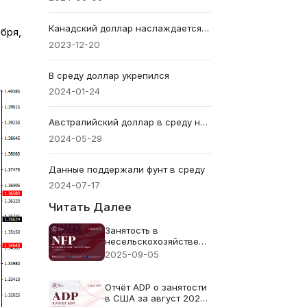
Канадский доллар наслаждается многочисленными попутными ветрами после отчета по инфляции
бря,
2023-12-20
В среду доллар укрепился
2024-01-24
Австралийский доллар в среду не пострадал.
2024-05-29
Данные поддержали фунт в среду
2024-07-17
Читать Далее
Занятость в
несельскохозяйственном
секторе (NFP) за
2025-09-05
август 2025 г. —
предыдущий прогноз
73 тыс. 78 тыс.
Отчёт ADP о занятости
в США за август 2025