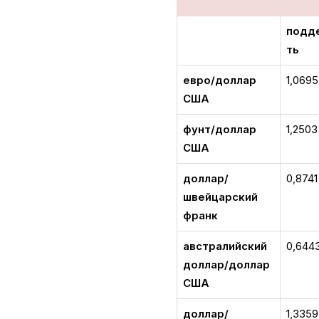
подд
ть
евро/доллар
1,0695
США
фунт/доллар
1,2503
США
доллар/
0,8741
швейцарский
франк
австралийский
0,644
доллар/доллар
США
доллар/
1,3359