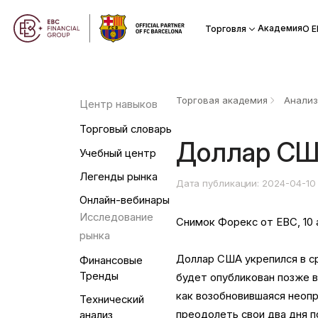
Академия
Торговля
О Е
Торговая академия
Анализ
Центр навыков
Торговый словарь
Доллар СШ
Учебный центр
Легенды рынка
Дата публикации: 2024-04-10
Онлайн-вебинары
Исследование
Снимок Форекс от EBC, 10 а
рынка
Доллар США укрепился в с
Финансовые
Тренды
будет опубликован позже в
как возобновившаяся неоп
Технический
преодолеть свои два дня п
анализ