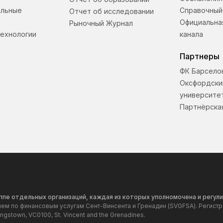
альные
Справочный
Отчет об исследовании
Официальна
Рыночный Журнал
ехнологии
канала
Партнеры
ФК Барсело
Оксфордски
университе
Партнёрска
руппе отдельных организаций, каждая из которых уполномочена и рег
нием по финансовым услугам Сент-Винсента и Гренадин (SVGFSA). Регист
gstown, VC0100, St. Vincent and the Grenadines.