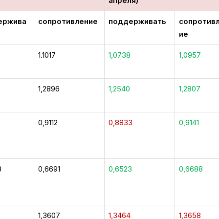
апреля)
ержива
сопротивление
поддерживать
сопротив
ие
1.1017
1,0738
1,0957
1,2896
1,2540
1,2807
0,9112
0,8833
0,9141
3
0,6691
0,6523
0,6688
1,3607
1,3464
1,3658