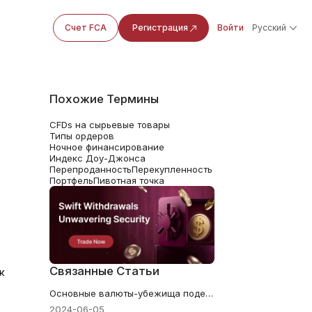
Счет FCA
Регистрация
Войти
Русский
Похожие Термины
CFDs на сырьевые товары
Типы ордеров
Ночное финансирование
Индекс Доу-Джонса
Перепроданность
Перекупленность
Портфель
Пивотная точка
Связанные Статьи
к
Основные валюты-убежища подешевели в среду
2024-06-05