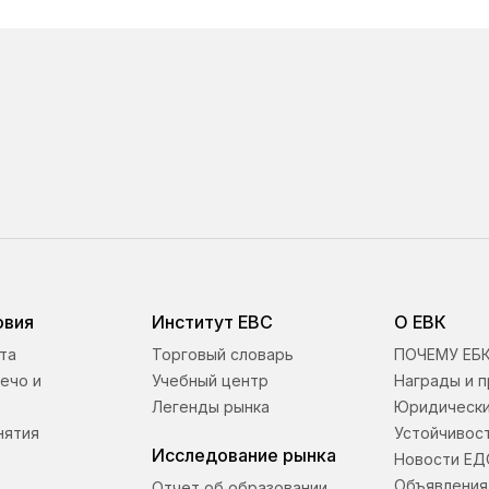
овия
Институт ЕВС
О ЕВК
та
Торговый словарь
ПОЧЕМУ ЕБ
ечо и
Учебный центр
Награды и п
Легенды рынка
Юридически
нятия
Устойчивост
Исследование рынка
Новости ЕД
Объявления
Отчет об образовании