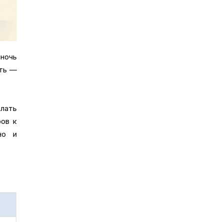
лночь
сть —
елать
ов к
но и