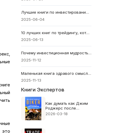
Лучшие книги по инвестированию для новичков и профессионалов
2025-06-04
10 лучших книг по трейдингу, которые должен прочитать каждый новичок в 2025 году
2025-06-13
Почему инвестиционная мудрость Джона К. Богла актуальна и сегодня
екс,
2025-11-12
льные
Маленькая книга здравого смысла для современных инвесторов
2025-11-13
книге
Книги Экспертов
льный
учить
Как думать как Джим
Роджерс после
прочтения книги
2026-03-18
«Инвестиционный
байкер»
ычные
 это