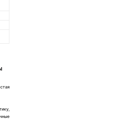
ы
остая
тику,
чные