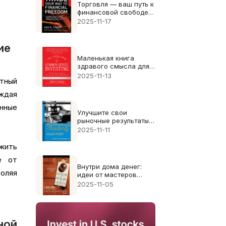
Торговля — ваш путь к
финансовой свободе:
руководство Ван
2025-11-17
Тарпа
ие
Маленькая книга
здравого смысла для
современных
2025-11-13
тный
инвесторов
аждая
нные
Улучшите свои
рыночные результаты с
помощью психологии
2025-11-11
трейдинга
жить
е от
Внутри дома денег:
воляя
идеи от мастеров
Дробни
2025-11-05
ной