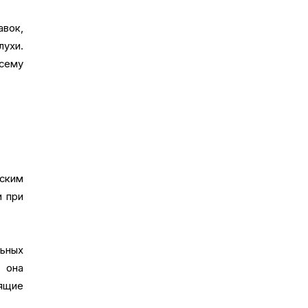
вок,
ухи.
сему
ским
и при
льных
я она
ящие