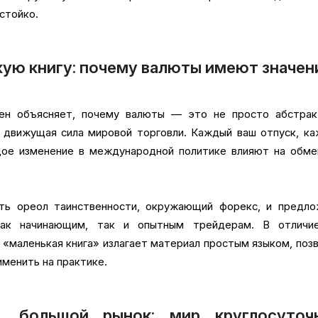
 стойко.
ую книгу: почему валюты имеют значен
ен объясняет, почему валюты — это не просто абстрак
 движущая сила мировой торговли. Каждый ваш отпуск, к
дое изменение в международной политике влияют на обме
ять ореол таинственности, окружающий форекс, и предло
 как начинающим, так и опытным трейдерам. В отличи
 «маленькая книга» излагает материал простым языком, поз
именить на практике.
а, большой рынок: мир круглосуточ