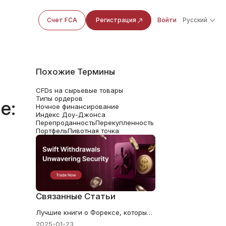
Счет FCA
Регистрация
Войти
Русский
Похожие Термины
CFDs на сырьевые товары
Типы ордеров
е:
Ночное финансирование
Индекс Доу-Джонса
Перепроданность
Перекупленность
Портфель
Пивотная точка
Связанные Статьи
Лучшие книги о Форексе, которые помогут вам добиться успеха в торговле
2025-01-23