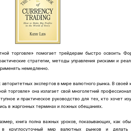
тной торговле» помогает трейдерам быстро освоить Фор
рактические стратегии, методы управления рисками и реа
применять немедленно.
 авторитетных экспертов в мире валютного рынка. В своей 
ной торговле» она излагает свой многолетний профессиона
ступное и практическое руководство для тех, кто хочет из
ись в жаргонных терминах и ложных обещаниях.
змер, книга полна важных уроков, показывающих, как об
 в круглосуточный мир валютных рынков и делать