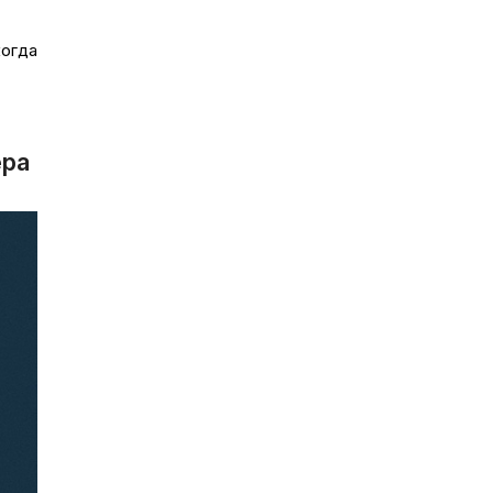
когда
ера