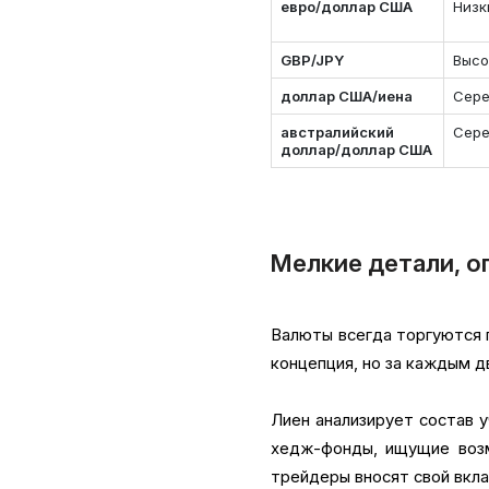
евро/доллар США
Низк
GBP/JPY
Высо
доллар США/иена
Сер
австралийский
Сер
доллар/доллар США
Мелкие детали, о
Валюты всегда торгуются п
концепция, но за каждым 
Лиен анализирует состав 
хедж-фонды, ищущие возм
трейдеры вносят свой вкла