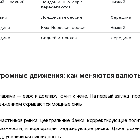
ий–Средний
Лондон и Нью-Йорк
Низкий
пересекаются
кий
Лондонская сессия
Середина
едина
Нью-Йоркская сессия
Низкий
едина
Сидней и Лондон
Середина
громные движения: как меняются валют
арами — евро к доллару, фунт к иене. На первый взгляд, пр
движением скрываются мощные силы.
участников рынка: центральные банки, корректирующие поли
ожности, и корпорации, хеджирующие риски. Даже розни
д, увеличивая ликвидность.