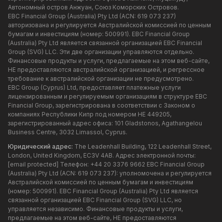
Автономный остров Анжуан, Союз Коморских Островов.
EBC Financial Group (Australia) Pty Ltd (ACN: 619 073 237)
авторизована и регулируется Австралийской комиссией по ценным
бумагам и инвестициям (номер: 500991). EBC Financial Group
(Australia) Pty Ltd является связанной организацией EBC Financial
Group (SVG) LLC. Эти две организации управляются отдельно.
Финансовые продукты и услуги, предлагаемые на этом веб-сайте,
НЕ предоставляются австралийской организацией, и регрессное
требование к австралийской организации не предусмотрено.
EBC Group (Cyprus) Ltd, предоставляет платежные услуги
лицензированным и регулируемым организациям в структуре EBC
Financial Group, зарегистрирована в соответствии с Законом о
компаниях Республики Кипр под номером HE 449205,
зарегистрированный адрес офиса: 101 Gladstonos, Agathangelou
Business Centre, 3032 Limassol, Cyprus.
Юридический адрес:
The Leadenhall Building, 122 Leadenhall Street,
London, United Kingdom, EC3V 4AB. Адрес электронной почты:
[email protected]
Телефон: +44 20 3376 9662 EBC Financial Group
(Australia) Pty Ltd (ACN: 619 073 237): уполномочена и регулируется
Австралийской комиссией по ценным бумагам и инвестициям
(номер: 500991). EBC Financial Group (Australia) Pty Ltd является
связанной организацией EBC Financial Group (SVG) LLC, но
управляется независимо. Финансовые продукты и услуги,
предлагаемые на этом веб-сайте, НЕ предоставляются