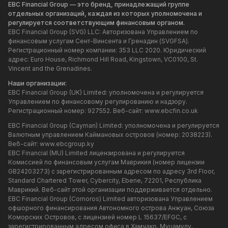
EBC Financial Group — это бренд, принадлежащий группе
отдельных организаций, каждая из которых уполномочена и
регулируется соответствующим финансовым органом.
EBC Financial Group (SVG) LLC: Авторизована Управлением по
финансовым услугам Сент-Винсента и Гренадин (SVGFSA).
Регистрационный номер компании: 353 LLC 2020. Юридический
адрес: Euro House, Richmond Hill Road, Kingstown, VC0100, St.
Vincent and the Grenadines.
Наши организации:
EBC Financial Group (UK) Limited: уполномочена и регулируется
Управлением по финансовому регулированию и надзору.
Регистрационный номер: 927552. Веб-сайт:
www.ebcfin.co.uk
EBC Financial Group (Cayman) Limited: уполномочена и регулируется
Валютным управлением Каймановых островов (номер: 2038223).
Веб-сайт:
www.ebcgroup.ky
EBC Financial (MU) Limited лицензирована и регулируется
Комиссией по финансовым услугам Маврикия (номер лицензии
GB24203273) с зарегистрированным адресом по адресу 3rd Floor,
Standard Chartered Tower, Cybercity, Ebene, 72201, Республика
Маврикий. Веб-сайт этой организации поддерживается отдельно.
EBC Financial Group (Comoros) Limited авторизована Управлением
офшорного финансирования Автономного острова Анжуан, Союза
Коморских Островов, с лицензией номер L 15637/EFGC, с
зарегистрированным адресом офиса в Хамчако, Муцамуду,