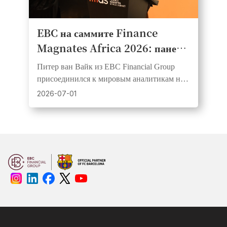
EBC на саммите Finance
Magnates Africa 2026: панель
по драгоценным металлам в
Питер ван Вайк из EBC Financial Group
центре внимания в Кейптауне
присоединился к мировым аналитикам на
сессии «Глобальная золотая лихорадка:
2026-07-01
тихая гавань или FOMO?» в CTICC в
Кейптауне.