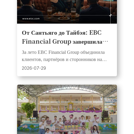
От Сантьяго до Тайбэя: EBC
Financial Group завершила
серию вечеринок совместного
За лето EBC Financial Group объединила
просмотра «Футбольной
клиентов, партнёров и сторонников на
лихорадки» 2026 года
шести рынках и трёх континентах
2026-07-29
посредством живых футбольных
мероприятий.