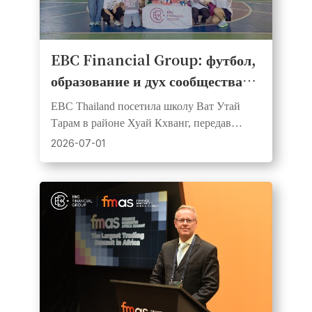
EBC Financial Group: футбол,
образование и дух сообщества
объединились на Дне
EBC Thailand посетила школу Ват Утай
корпоративной социальной
Тарам в районе Хуай Кхванг, передав
ответственности в бангкокской
футбольные мячи и учебные материалы в
2026-07-01
поддержку ценностей партнёрства с FC
школе
Barcelona.