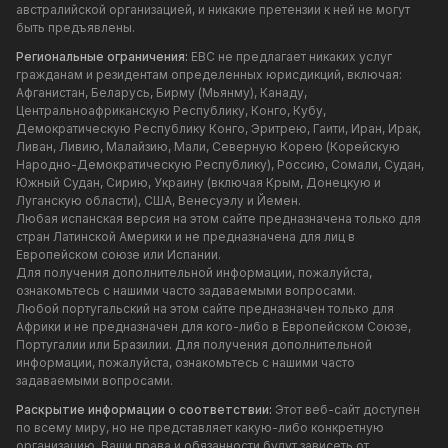
австралийской организацией, и никакие претензии к ней не могут
быть предъявлены.
Региональные ограничения:
EBC не предлагает никаких услуг
гражданам и резидентам определенных юрисдикций, включая:
Афганистан, Беларусь, Бирму (Мьянму), Канаду,
Центральноафриканскую Республику, Конго, Кубу,
Демократическую Республику Конго, Эритрею, Гаити, Иран, Ирак,
Ливан, Ливию, Малайзию, Мали, Северную Корею (Корейскую
Народно-Демократическую Республику), Россию, Сомали, Судан,
Южный Судан, Сирию, Украину (включая Крым, Донецкую и
Луганскую области), США, Венесуэлу и Йемен.
Любая испанская версия на этом сайте предназначена только для
стран Латинской Америки и не предназначена для лиц в
Европейском союзе или Испании.
Для получения дополнительной информации, пожалуйста,
ознакомьтесь с нашими часто задаваемыми вопросами.
Любой португальский на этом сайте предназначен только для
Африки и не предназначен для кого-либо в Европейском Союзе,
Португалии или Бразилии. Для получения дополнительной
информации, пожалуйста, ознакомьтесь с нашими часто
задаваемыми вопросами.
Раскрытие информации о соответствии:
Этот веб-сайт доступен
по всему миру, но не представляет какую-либо конкретную
организацию. Ваши права и обязанности будут зависеть от