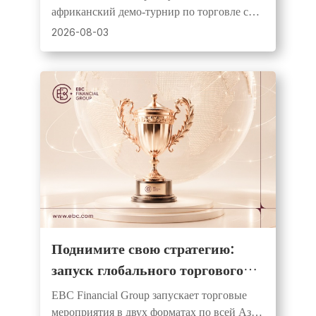
трейдерам равный старт и шанс
африканский демо-турнир по торговле с
на денежные призы
призовым фондом USD1,000, 20
2026-08-03
победителями и равными стартовыми
средствами для всех участников.
Поднимите свою стратегию:
запуск глобального торгового
конкурса с крупными
EBC Financial Group запускает торговые
денежными призами
мероприятия в двух форматах по всей Азии