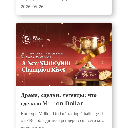
и Африке, предлагая симуляционные и
2026-05-26
реальные соревнования для трейдеров всех
уровней.
Драма, сделки, легенды: что
сделало Million Dollar
Trading Challenge II от EBC
Конкурс Million Dollar Trading Challenge II
незабываемым
от EBC объединил трейдеров со всего мира
в захватывающем состязании мастерства,