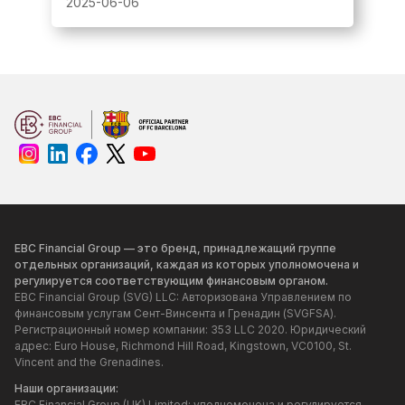
2025-06-06
стратегии и смелости, в ходе которого
были определены новые чемпионы в
номинациях Dream Squad и Rising Stars.
EBC Financial Group — это бренд, принадлежащий группе
отдельных организаций, каждая из которых уполномочена и
регулируется соответствующим финансовым органом.
EBC Financial Group (SVG) LLC: Авторизована Управлением по
финансовым услугам Сент-Винсента и Гренадин (SVGFSA).
Регистрационный номер компании: 353 LLC 2020. Юридический
адрес: Euro House, Richmond Hill Road, Kingstown, VC0100, St.
Vincent and the Grenadines.
Наши организации:
EBC Financial Group (UK) Limited: уполномочена и регулируется