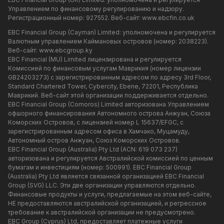
Управлением по финансовому регулированию и надзору.
Регистрационный номер: 927552. Веб-сайт:
www.ebcfin.co.uk
EBC Financial Group (Cayman) Limited: уполномочена и регулируется
Валютным управлением Каймановых островов (номер: 2038223).
Веб-сайт:
www.ebcgroup.ky
EBC Financial (MU) Limited лицензирована и регулируется
Комиссией по финансовым услугам Маврикия (номер лицензии
GB24203273) с зарегистрированным адресом по адресу 3rd Floor,
Standard Chartered Tower, Cybercity, Ebene, 72201, Республика
Маврикий. Веб-сайт этой организации поддерживается отдельно.
EBC Financial Group (Comoros) Limited авторизована Управлением
офшорного финансирования Автономного острова Анжуан, Союза
Коморских Островов, с лицензией номер L 15637/EFGC, с
зарегистрированным адресом офиса в Хамчако, Муцамуду,
Автономный остров Анжуан, Союз Коморских Островов.
EBC Financial Group (Australia) Pty Ltd (ACN: 619 073 237)
авторизована и регулируется Австралийской комиссией по ценным
бумагам и инвестициям (номер: 500991). EBC Financial Group
(Australia) Pty Ltd является связанной организацией EBC Financial
Group (SVG) LLC. Эти две организации управляются отдельно.
Финансовые продукты и услуги, предлагаемые на этом веб-сайте,
НЕ предоставляются австралийской организацией, и регрессное
требование к австралийской организации не предусмотрено.
EBC Group (Cyprus) Ltd, предоставляет платежные услуги