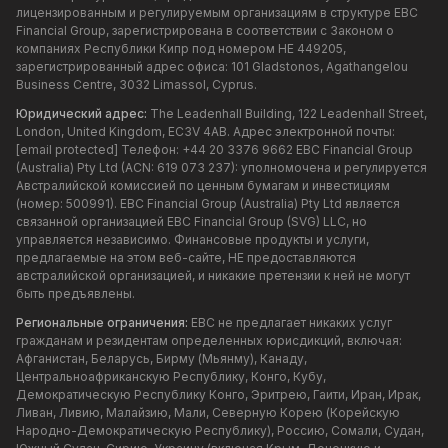
лицензированным и регулируемым организациям в структуре EBC
Financial Group, зарегистрирована в соответствии с Законом о
компаниях Республики Кипр под номером HE 449205,
зарегистрированный адрес офиса: 101 Gladstonos, Agathangelou
Business Centre, 3032 Limassol, Cyprus.
Юридический адрес:
The Leadenhall Building, 122 Leadenhall Street,
London, United Kingdom, EC3V 4AB. Адрес электронной почты:
[email protected]
Телефон: +44 20 3376 9662 EBC Financial Group
(Australia) Pty Ltd (ACN: 619 073 237): уполномочена и регулируется
Австралийской комиссией по ценным бумагам и инвестициям
(номер: 500991). EBC Financial Group (Australia) Pty Ltd является
связанной организацией EBC Financial Group (SVG) LLC, но
управляется независимо. Финансовые продукты и услуги,
предлагаемые на этом веб-сайте, НЕ предоставляются
австралийской организацией, и никакие претензии к ней не могут
быть предъявлены.
Региональные ограничения:
EBC не предлагает никаких услуг
гражданам и резидентам определенных юрисдикций, включая:
Афганистан, Беларусь, Бирму (Мьянму), Канаду,
Центральноафриканскую Республику, Конго, Кубу,
Демократическую Республику Конго, Эритрею, Гаити, Иран, Ирак,
Ливан, Ливию, Малайзию, Мали, Северную Корею (Корейскую
Народно-Демократическую Республику), Россию, Сомали, Судан,