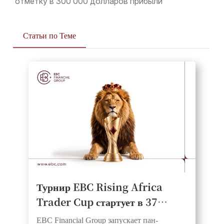
отметку в 300 000 долларов прибыли
Статьи по Теме
Турнир EBC Rising Africa
Trader Cup стартует в 37
странах Африки, предоставляя
EBC Financial Group запускает пан-