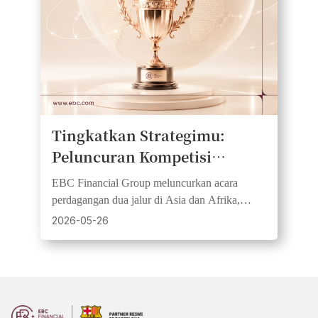
Tingkatkan Strategimu:
Peluncuran Kompetisi
Perdagangan Global dengan
EBC Financial Group meluncurkan acara
Hadiah Tunai Besar
perdagangan dua jalur di Asia dan Afrika,
menawarkan kompetisi simulasi dan kompetisi
2026-05-26
langsung bagi trader dari semua tingkatan.