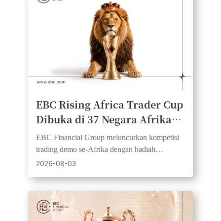
EBC Rising Africa Trader Cup
Dibuka di 37 Negara Afrika,
Memberikan Para Trader
EBC Financial Group meluncurkan kompetisi
Kesempatan Memulai Secara
trading demo se-Afrika dengan hadiah
Setara dan Mendapatkan
USD1,000, 20 pemenang, dan dana awal yang
2026-08-03
setara.
Hadiah Tunai