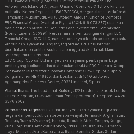
EBC Financial Group (Comoros) Limited memiliki izin dari The
Autonomous Island of Anjouan, Union of Comoros Offshore Finance
Authority (Nomor Regulasi: L 15637/EFGC), dengan alamat terdaftar di
Hamchako, Mutsamudu, Pulau Otonom Anjouan, Union of Comoros.
EBC Financial Group (Australia) Pty Ltd (ACN: 619 073 237) disahkan
dan diatur oleh Australian Securities and Investments Commission
(Nomor Lisensi: 500991). Perusahaan ini berhubungan dengan EBC
Financial Group (SVG) LLC, namun keduanya dikelola secara terpisah.
Produk dan layanan keuangan yang tersedia di situs ini tidak
disediakan oleh entitas Australia, sehingga tidak ada hak klaim
terhadap entitas tersebut.
EBC Group (Cyprus) Ltd menyediakan layanan pembayaran bagi
entitas yang berlisensi dan diatur dalam struktur EBC Financial Group.
Perusahaan ini terdaftar di bawah Companies Law Republik Siprus
dengan nomor HE 449205, dan beralamat di 101 Gladstonos,
Agathangelou Business Centre, 3032 Limassol, Siprus.
Alamat Bisnis:
The Leadenhall Building, 122 Leadenhall Street, London,
United Kingdom, EC3V 4AB Email:
[email protected]
Telepon: +44 20
3376 9662
Pembatasan Regional:
EBC tidak menyediakan layanan bagi warga
negara dan penduduk dari beberapa wilayah, termasuk: Afghanistan,
Belarus, Burma (Myanmar), Kanada, Republik Afrika Tengah, Kongo,
Kuba, Republik Demokratik Kongo, Eritrea, Haiti, Iran, Irak, Lebanon,
Libya, Malaysia, Mali, Korea Utara, Rusia, Somalia, Sudan, Sudan