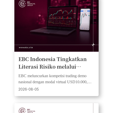
EBC Indonesia Tingkatkan
Literasi Risiko melalui
Kompetisi Trading Demo
EBC meluncurkan kompetisi trading demo
nasional dengan modal virtual USD10.000,
aturan setara, dan pengalaman trading
2026-08-05
institusional tanpa risiko.