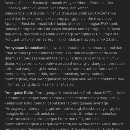
Selatan, Suriah, Ukraina (termasuk wilayah Krimea, Donetsk, dan
Luhansk), Amerika Serikat, Venezuela, dan Yaman.
Bahasa Spanyol di situs ini hanya ditujukan untuk LATAM (Amerika
Latin) dan tidak diperuntukkan bagi pengguna di Uni Eropa atau
Spanyol. Untuk informasi lebih lanjut, silakan lihat bagian FAQ kami.
Bahasa Portugis di situs ini hanya ditujukan untuk pengguna di Brasil
dan Afrika, dan tidak diperuntukkan bagi pengguna di Uni Eropa atau
Portugal. Untuk informasi lebih lanjut, silakan lihat bagian FAQ kami.
Pernyataan Kepatuhan:
Situs web ini dapat diakses secara global dan
tidak terbatas pada entitas tertentu. Hak dan kewajiban Anda akan
ditentukan berdasarkan entitas dan yurisdiksi yang Anda pilih untuk
diatur. Harap perhatikan bahwa terdapat undang-undang dan peraturan
setempat yang mungkin melarang atau membatasi hak Anda untuk
mengakses, mengunduh, mendistribusikan, menyebarkan,
membagikan, atau menggunakan sebagian atau seluruh dokumen dan
informasi yang dipublikasikan di situs ini.
Peringatan Risiko:
Perdagangan Kontrak untuk Perbedaan (CFD) adalah
instrumen keuangan yang kompleks dan memiliki risiko tinggi untuk
kehilangan uang dengan cepat karena penggunaan leverage.
Perdagangan dengan margin membawa tingkat risiko yang tinggi dan
mungkin tidak cocok untuk semua investor. Sebelum memutuskan
untuk melakukan perdagangan Forex dan CFD, Anda harus
mempertimbangkan dengan cermat tujuan perdagangan Anda, tingkat
pengalaman, dan toleransi risiko Anda. Ada kemungkinan Anda bisa