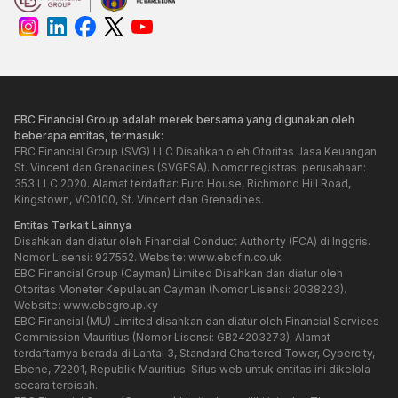
EBC Financial Group adalah merek bersama yang digunakan oleh
beberapa entitas, termasuk:
EBC Financial Group (SVG) LLC Disahkan oleh Otoritas Jasa Keuangan
St. Vincent dan Grenadines (SVGFSA). Nomor registrasi perusahaan:
353 LLC 2020. Alamat terdaftar: Euro House, Richmond Hill Road,
Kingstown, VC0100, St. Vincent dan Grenadines.
Entitas Terkait Lainnya
Disahkan dan diatur oleh Financial Conduct Authority (FCA) di Inggris.
Nomor Lisensi: 927552. Website:
www.ebcfin.co.uk
EBC Financial Group (Cayman) Limited Disahkan dan diatur oleh
Otoritas Moneter Kepulauan Cayman (Nomor Lisensi: 2038223).
Website:
www.ebcgroup.ky
EBC Financial (MU) Limited disahkan dan diatur oleh Financial Services
Commission Mauritius (Nomor Lisensi: GB24203273). Alamat
terdaftarnya berada di Lantai 3, Standard Chartered Tower, Cybercity,
Ebene, 72201, Republik Mauritius. Situs web untuk entitas ini dikelola
secara terpisah.