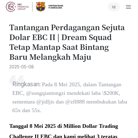
Id
Tantangan Perdagangan Sejuta
Dolar EBC II | Dream Squad
Tetap Mantap Saat Bintang
Baru Melangkah Maju
2025-05-08
Ringkasan:
Pada 8 Mei 2025, dalam Tantangan
EBC, @songqiantongzi mendekati laba \$200K,
sementara @jidljis dan @zfl888 membukukan laba
65x dan 55x.
Tanggal 8 Mei 2025 di Million Dollar Trading
Challenge II EBC dan kami melihat 3 teratas