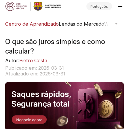
Português
ção
Centro de Aprendizado
Lendas do Mercado
Webinars O
O que são juros simples e como
calcular?
Autor:
Pietro Costa
Publicado em: 2026-03-31
Atualizado em: 2026-03-31