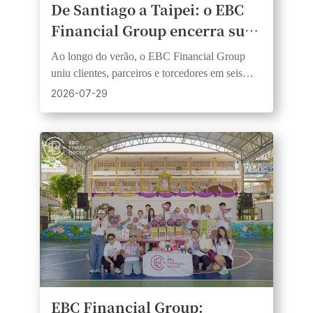
De Santiago a Taipei: o EBC
Financial Group encerra sua
série de eventos para assistir
Ao longo do verão, o EBC Financial Group
aos jogos de futebol de 2026
uniu clientes, parceiros e torcedores em seis
mercados e três continentes por meio de
2026-07-29
eventos de futebol ao vivo.
EBC Financial Group: