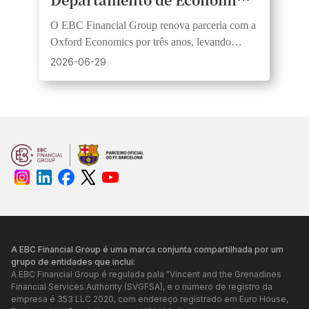
da Universidade de Oxford
O EBC Financial Group renova parceria com a
renovam parceria em
Oxford Economics por três anos, levando
educação econômica pública
insights de pesquisa a um público mais amplo
2026-06-29
por meio de webinars e vídeos.
A EBC Financial Group é uma marca conjunta compartilhada por um
grupo de entidades que inclui:
A EBC Financial Group é regulada pala "Vincent and the Grenadines
Financial Services Authority (SVGFSA), e o número de registro da
empresa é 353 LLC 2020, com endereço registrado em Euro House,