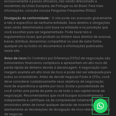
exclusivamente a países africanos, não sendo direcionado a
residentes da União Europeia, de Portugal ou do Brasil. Para mais
informações, consulte nossas Perguntas Frequentes (FAQs).
Divulgação da conformidade：
O site pode ser acessado globalmente
e não é específico de nenhuma entidade. Seus direitos e obrigações
reais serão determinados com base na entidade e na jurisdição que
você escolher para ser regulamentado. Pode haver leis e
regulamentos locais que proíbam ou limitem seus direitos de acessar,
baixar, distribuir, disseminar, compartilhar ou usar de outra forma
qualquer um ou todos os documentos e informações publicados
neste site.
Aviso de risco:
Os Contratos por Diferença (CFDs) de negociação são
instrumentos financeiros complexos e apresentam um alto risco de
perda rápida de dinheiro devido à alavancagem. A negociação com
margem acarreta um alto nível de risco e pode não ser adequada para
todos os investidores. Antes de decidir negociar Forex e CFDs, você
deve considerar cuidadosamente seus objetivos de negociação,
nível de experiência e apetite por risco. Existe a possibilidade de
você sofrer uma perda de parte ou de todo o seu capital inicial de
negociação. Recomendamos que você busque aconselhamento
independente e certifique-se de compreender totalmente os riscos
envolvidos antes de tomar qualquer decisão de investimento. Leia
atentamente as declarações de divulgação de risco relevantes antes
de negociar.