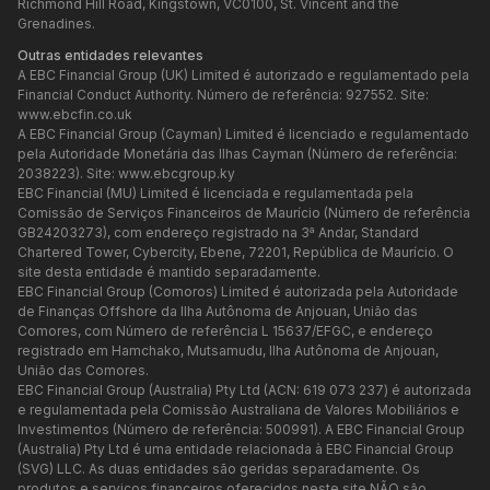
Richmond Hill Road, Kingstown, VC0100, St. Vincent and the
Grenadines.
Outras entidades relevantes
A EBC Financial Group (UK) Limited é autorizado e regulamentado pela
Financial Conduct Authority. Número de referência: 927552. Site:
www.ebcfin.co.uk
A EBC Financial Group (Cayman) Limited é licenciado e regulamentado
pela Autoridade Monetária das Ilhas Cayman (Número de referência:
2038223). Site:
www.ebcgroup.ky
EBC Financial (MU) Limited é licenciada e regulamentada pela
Comissão de Serviços Financeiros de Maurício (Número de referência
GB24203273), com endereço registrado na 3ª Andar, Standard
Chartered Tower, Cybercity, Ebene, 72201, República de Maurício. O
site desta entidade é mantido separadamente.
EBC Financial Group (Comoros) Limited é autorizada pela Autoridade
de Finanças Offshore da Ilha Autônoma de Anjouan, União das
Comores, com Número de referência L 15637/EFGC, e endereço
registrado em Hamchako, Mutsamudu, Ilha Autônoma de Anjouan,
União das Comores.
EBC Financial Group (Australia) Pty Ltd (ACN: 619 073 237) é autorizada
e regulamentada pela Comissão Australiana de Valores Mobiliários e
Investimentos (Número de referência: 500991). A EBC Financial Group
(Australia) Pty Ltd é uma entidade relacionada à EBC Financial Group
(SVG) LLC. As duas entidades são geridas separadamente. Os
produtos e serviços financeiros oferecidos neste site NÃO são