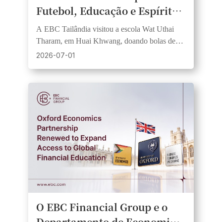
Futebol, Educação e Espírito
Comunitário se unem no Dia
A EBC Tailândia visitou a escola Wat Uthai
de Responsabilidade Social
Tharam, em Huai Khwang, doando bolas de
Corporativa das Escolas de
futebol e materiais didáticos, em apoio à
2026-07-01
parceria com o FC Barcelona.
Bangkok
O EBC Financial Group e o
Departamento de Economia