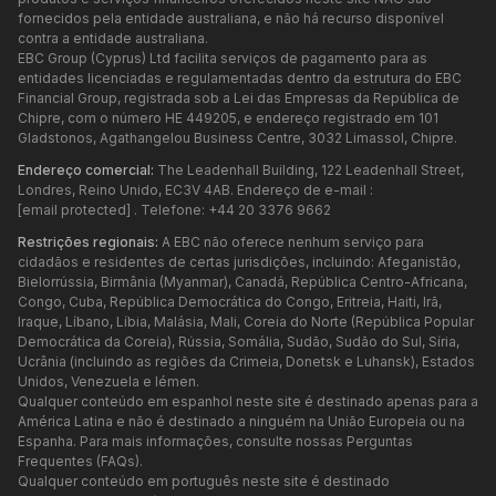
fornecidos pela entidade australiana, e não há recurso disponível
contra a entidade australiana.
EBC Group (Cyprus) Ltd facilita serviços de pagamento para as
entidades licenciadas e regulamentadas dentro da estrutura do EBC
Financial Group, registrada sob a Lei das Empresas da República de
Chipre, com o número HE 449205, e endereço registrado em 101
Gladstonos, Agathangelou Business Centre, 3032 Limassol, Chipre.
Endereço comercial:
The Leadenhall Building, 122 Leadenhall Street,
Londres, Reino Unido, EC3V 4AB. Endereço de e-mail :
[email protected]
. Telefone: +44 20 3376 9662
Restrições regionais:
A EBC não oferece nenhum serviço para
cidadãos e residentes de certas jurisdições, incluindo: Afeganistão,
Bielorrússia, Birmânia (Myanmar), Canadá, República Centro-Africana,
Congo, Cuba, República Democrática do Congo, Eritreia, Haiti, Irã,
Iraque, Líbano, Líbia, Malásia, Mali, Coreia do Norte (República Popular
Democrática da Coreia), Rússia, Somália, Sudão, Sudão do Sul, Síria,
Ucrânia (incluindo as regiões da Crimeia, Donetsk e Luhansk), Estados
Unidos, Venezuela e Iémen.
Qualquer conteúdo em espanhol neste site é destinado apenas para a
América Latina e não é destinado a ninguém na União Europeia ou na
Espanha. Para mais informações, consulte nossas Perguntas
Frequentes (FAQs).
Qualquer conteúdo em português neste site é destinado