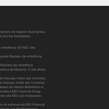
o número de registro da empresa
t and the Grenadines.
referência: 927552. Site:
Cayman (Número de referência:
o (Número de referência
blica de Maurício. O site desta
 de Anjouan, União das Comores,
e Anjouan, União das Comores.
liana de Valores Mobiliários e
cionada à EBC Financial Group
este site NÃO são fornecidos
o da estrutura do EBC Financial
istrado em 101 Gladstonos,