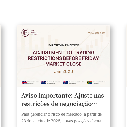
Aviso importante: Ajuste nas
restrições de negociação
antes do fechamento do
Para gerenciar o risco de mercado, a partir de
mercado na sexta-feira
23 de janeiro de 2026, novas posições abertas