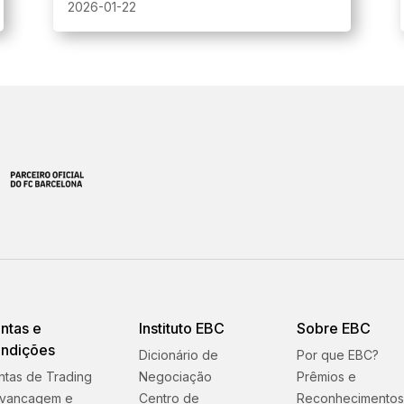
antes do fechamento de sexta-feira terão um
2026-01-22
limite de alavancagem de 1:200. Isso se aplica
a Forex e metais.
ntas e
Instituto EBC
Sobre EBC
ndições
Dicionário de
Por que EBC?
ntas de Trading
Negociação
Prêmios e
avancagem e
Centro de
Reconhecimento