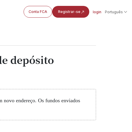
Conta FCA
Registrar-se
login
Português
de depósito
 um novo endereço. Os fundos enviados