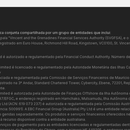
ca conjunta compartilhada por um grupo de entidades que inclui:
 pala "Vincent and the Grenadines Financial Services Authority (SVGFSA), e 
gistrado em Euro House, Richmond Hill Road, Kingstown, VC0100, St. Vincen
ed é autorizado e regulamentado pela Financial Conduct Authority. Número de 
Limited é licenciado e regulamentado pela Autoridade Monetária das Ilhas 
y
cenciada e regulamentada pela Comissão de Serviços Financeiros de Mauríci
rado na 3ª Andar, Standard Chartered Tower, Cybercity, Ebene, 72201, Repú
te.
imited é autorizada pela Autoridade de Finanças Offshore da Ilha Autônoma
37/EFGC, e endereço registrado em Hamchako, Mutsamudu, Ilha Autônoma d
Pty Ltd (ACN: 619 073 237) é autorizada e regulamentada pela Comissão Austra
cia: 500991). A EBC Financial Group (Australia) Pty Ltd é uma entidade rela
o geridas separadamente. Os produtos e serviços financeiros oferecidos n
há recurso disponível contra a entidade australiana.
serviços de pagamento para as entidades licenciadas e regulamentadas dentr
 Empresas da República de Chipre, com o número HE 449205, e endereço reg