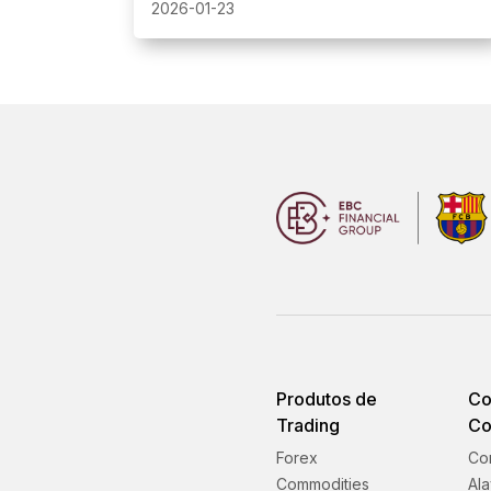
sexta-feira.
do fechamento do mercado de sexta-feira terão
2026-01-23
uma exigência de margem de 1:200.
Produtos de
Co
Trading
Co
Forex
Co
Commodities
Al