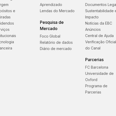
rgem
Aprendizado
Documentos Lega
pósitos e
Lendas do Mercado
Sustentabilidade 
iradas
Impacto
Pesquisa de
videndos
Notícias da EBC
Mercado
rviços
Anúncios
titucionais
Central de Ajuda
Foco Global
cnologia
Verificação Oficia
Relatório de dados
anceira
do Canal
Diário de mercado
Parcerias
FC Barcelona
Universidade de
Oxford
Programa de
Parcerias