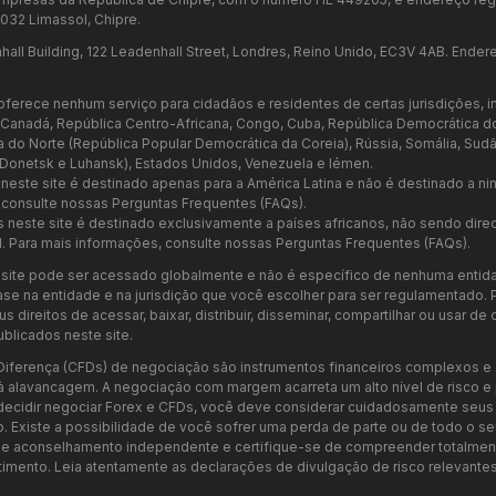
032 Limassol, Chipre.
all Building, 122 Leadenhall Street, Londres, Reino Unido, EC3V 4AB. Endere
ferece nenhum serviço para cidadãos e residentes de certas jurisdições, in
 Canadá, República Centro-Africana, Congo, Cuba, República Democrática do Con
eia do Norte (República Popular Democrática da Coreia), Rússia, Somália, Sudão
, Donetsk e Luhansk), Estados Unidos, Venezuela e Iémen.
este site é destinado apenas para a América Latina e não é destinado a ni
 consulte nossas Perguntas Frequentes (FAQs).
neste site é destinado exclusivamente a países africanos, não sendo dire
il. Para mais informações, consulte nossas Perguntas Frequentes (FAQs).
 site pode ser acessado globalmente e não é específico de nenhuma entida
se na entidade e na jurisdição que você escolher para ser regulamentado. 
s direitos de acessar, baixar, distribuir, disseminar, compartilhar ou usar d
licados neste site.
Diferença (CFDs) de negociação são instrumentos financeiros complexos e 
 à alavancagem. A negociação com margem acarreta um alto nível de risco 
 decidir negociar Forex e CFDs, você deve considerar cuidadosamente seus 
o. Existe a possibilidade de você sofrer uma perda de parte ou de todo o seu
aconselhamento independente e certifique-se de compreender totalmente
imento. Leia atentamente as declarações de divulgação de risco relevantes