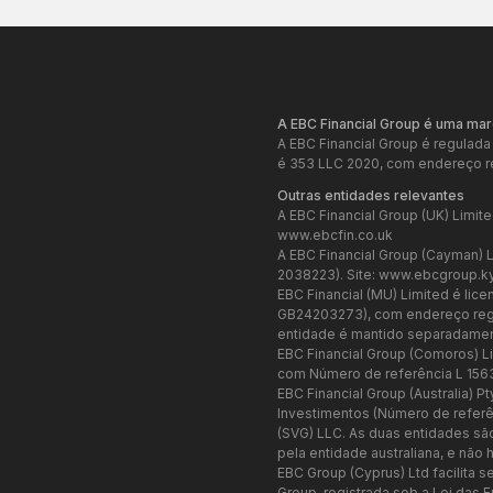
A EBC Financial Group é uma mar
A EBC Financial Group é regulada
é 353 LLC 2020, com endereço re
Outras entidades relevantes
A EBC Financial Group (UK) Limit
www.ebcfin.co.uk
A EBC Financial Group (Cayman) 
2038223). Site:
www.ebcgroup.k
EBC Financial (MU) Limited é li
GB24203273), com endereço regist
entidade é mantido separadamen
EBC Financial Group (Comoros) L
com Número de referência L 156
EBC Financial Group (Australia) 
Investimentos (Número de referên
(SVG) LLC. As duas entidades sã
pela entidade australiana, e não 
EBC Group (Cyprus) Ltd facilita 
Group, registrada sob a Lei das