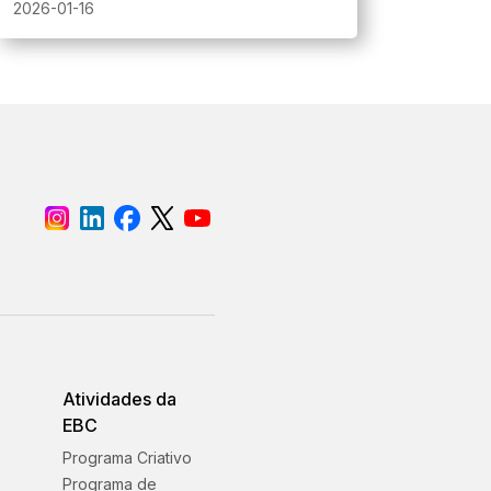
reais/demo pausam e BTCUSD fica
2026-01-16
indisponível temporariamente.
Atividades da
EBC
Programa Criativo
s
Programa de