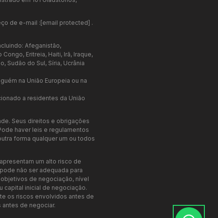
ço de e-mail :
[email protected]
.
cluindo: Afeganistão,
go, Eritreia, Haiti, Irã, Iraque,
, Sudão do Sul, Síria, Ucrânia
nguém na União Europeia ou na
cionado a residentes da União
de. Seus direitos e obrigações
Pode haver leis e regulamentos
e outra forma qualquer um ou todos
apresentam um alto risco de
e pode não ser adequada para
objetivos de negociação, nível
 capital inicial de negociação.
 os riscos envolvidos antes de
 antes de negociar.