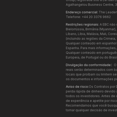
Agathangelou Business Centre, 3
Endereço comercial:
The Leadenh
Telefone: +44 20 3376 9662
Restrições regionais:
A EBC não o
Bielorrússia, Birmânia (Myanmar),
Líbano, Líbia, Malásia, Mali, Cor
(incluindo as regiões da Crimeia
Qualquer conteúdo em espanhol n
Espanha. Para mais informações,
Qualquer conteúdo em português 
Europeia, de Portugal ou do Bras
Divulgação da conformidade：
O
reais serão determinados com ba
locais que proíbam ou limitem seu
os documentos e informações pub
Aviso de risco:
Os Contratos por 
perda rápida de dinheiro devido
todos os investidores. Antes de
de experiência e apetite por risc
Recomendamos que você busque 
tomar qualquer decisão de invest