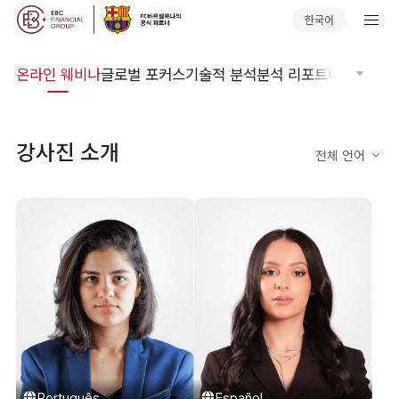
한국어
이더
온라인 웨비나
글로벌 포커스
기술적 분석
분석 리포트
마켓 저널
거
강사진 소개
전체 언어
Português
Español