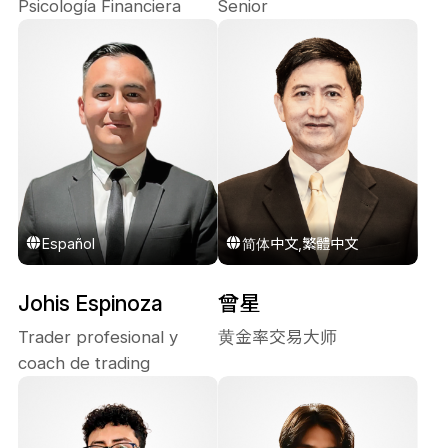
Psicología Financiera
Senior
Español
简体中文,繁體中文
Johis Espinoza
曾星
Trader profesional y
黄金率交易大师
coach de trading