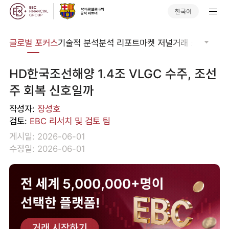
한국어
비나
글로벌 포커스
기술적 분석
분석 리포트
마켓 저널
거래 소프트웨어
HD한국조선해양 1.4조 VLGC 수주, 조선
주 회복 신호일까
작성자:
장성호
검토:
EBC 리서치 및 검토 팀
게시일: 2026-06-01
수정일: 2026-06-01