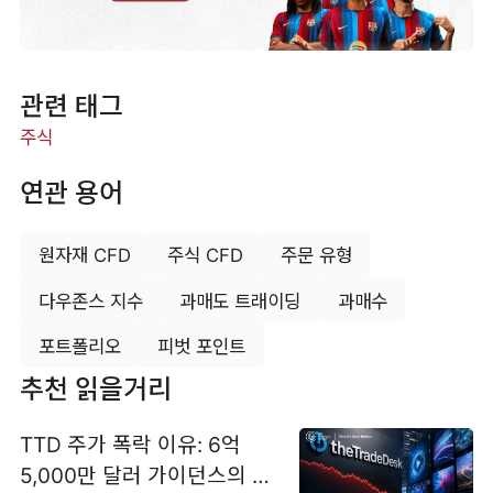
관련 태그
주식
연관 용어
원자재 CFD
주식 CFD
주문 유형
다우존스 지수
과매도 트래이딩
과매수
포트폴리오
피벗 포인트
추천 읽을거리
TTD 주가 폭락 이유: 6억
5,000만 달러 가이던스의 충