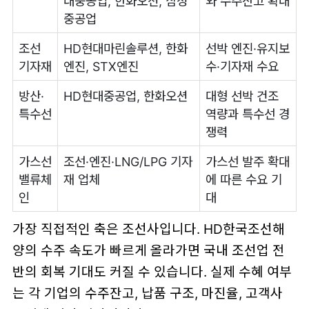
대중공업, 한화오션, 삼성
와 수주잔고 확대
중공업
조선
HD현대마린솔루션, 한화
선박 엔진·유지보
기자재
엔진, STX엔진
수·기자재 수요
방산·
HD현대중공업, 한화오션
대형 선박 건조
특수선
역량과 특수선 경
쟁력
가스선
조선·엔진·LNG/LPG 기자
가스선 발주 확대
밸류체
재 업체
에 따른 수요 기
인
대
가장 직접적인 축은 조선사입니다. HD한국조선해
양의 수주 속도가 빠르게 올라가면 국내 조선업 전
반의 회복 기대도 커질 수 있습니다. 실제 수혜 여부
는 각 기업의 수주잔고, 납품 구조, 마진율, 고객사