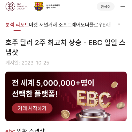
한국어
분석
분석 리포트
마켓 저널
거래 소프트웨어
오더플로우
EA툴킷
트레이
호주 달러 2주 최고치 상승 - EBC 일일 스
냅샷
게시일: 2023-10-25
ebc
외환 스냅샷