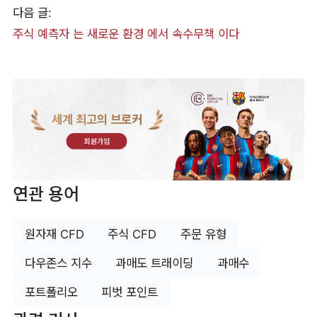
다음 글:
​주식 예측자 는 새로운 환경 에서 속수무책 이다
세계 최고의 브로커
회원가입
연관 용어
원자재 CFD
주식 CFD
주문 유형
다우존스 지수
과매도 트래이딩
과매수
포트폴리오
피벗 포인트