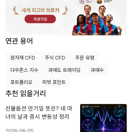
세계 최고의 브로커
회원가입
연관 용어
원자재 CFD
주식 CFD
주문 유형
다우존스 지수
과매도 트래이딩
과매수
포트폴리오
피벗 포인트
추천 읽을거리
선물옵션 만기일 뜻은? 네 마
녀의 날과 증시 변동성 정리
2026-06-05