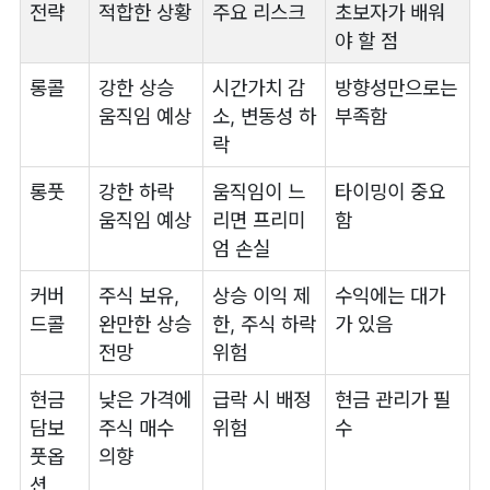
전략
적합한 상황
주요 리스크
초보자가 배워
야 할 점
롱콜
강한 상승
시간가치 감
방향성만으로는
움직임 예상
소, 변동성 하
부족함
락
롱풋
강한 하락
움직임이 느
타이밍이 중요
움직임 예상
리면 프리미
함
엄 손실
커버
주식 보유,
상승 이익 제
수익에는 대가
드콜
완만한 상승
한, 주식 하락
가 있음
전망
위험
현금
낮은 가격에
급락 시 배정
현금 관리가 필
담보
주식 매수
위험
수
풋옵
의향
션