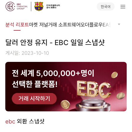
한국어
분석
분석 리포트
마켓 저널
거래 소프트웨어
오더플로우
EA툴킷
트레이
달러 안정 유지 - EBC 일일 스냅샷
게시일: 2023-10-10
ebc
외환 스냅샷