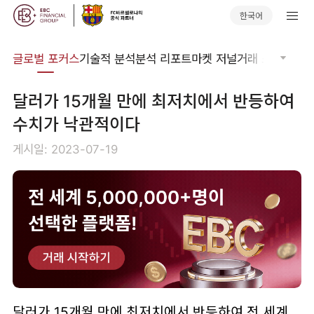
한국어
비나
글로벌 포커스
기술적 분석
분석 리포트
마켓 저널
거래 소프트웨어
달러가 15개월 만에 최저치에서 반등하여
수치가 낙관적이다
게시일: 2023-07-19
달러가 15개월 만에 최저치에서 반등하여 전 세계