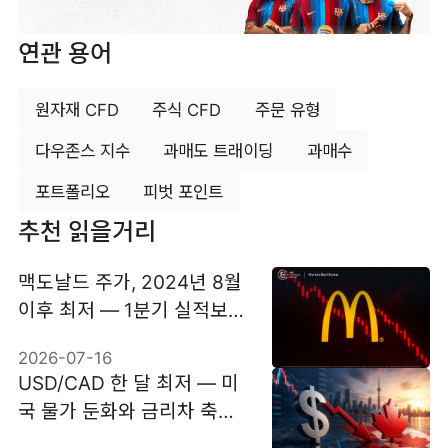
연관 용어
원자재 CFD
주식 CFD
주문 유형
다우존스 지수
과매도 트래이딩
과매수
포트폴리오
피벗 포인트
추천 읽을거리
맥도날드 주가, 2024년 8월
이후 최저 — 1분기 실적보다
2분기 수요 우려
2026-07-16
USD/CAD 한 달 최저 — 미
국 물가 둔화와 금리차 축소
가 주도