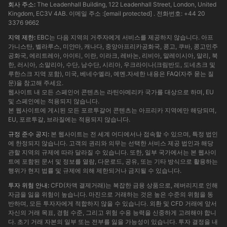
회사 주소:
The Leadenhall Building, 122 Leadenhall Street, London, United
Kingdom, EC3V 4AB. 이메일 주소 :
[email protected]
. 전화번호: +44 20
3376 9662
지역 제한:
EBC는 다음 지역의 거주자에게 서비스를 제공하지 않습니다. 아프
가니스탄, 벨라루스, 미얀마, 캐나다, 중앙아프리카공화국, 콩고, 쿠바, 콩고민주
공화국, 에리트레아, 아이티, 이란, 이라크, 레바논, 리비아, 말레이시아, 말리, 북
한, 러시아, 소말리아, 수단, 남수단, 시리아, 우크라이나(크림반도, 도네츠크 및
루한스크 지역 포함), 미국, 베네수엘라, 예멘.자세한 내용은 FAQ(자주 묻는 질
문)을 참고해 주세요.
웹사이트 내 모든 스페인어 콘텐츠는 라틴아메리카 국가를 대상으로 하며, EU
및 스페인에는 적용되지 않습니다.
본 웹사이트에 게시된 모든 포르투갈어 콘텐츠는 아프리카 지역에만 해당되며,
EU, 포르투갈, 브라질에는 적용되지 않습니다.
규정 준수 공지:
본 웹사이트는 전 세계 어디에서나 접속할 수 있으며, 특정 법인
에 한정되지 않습니다. 고객의 권리와 의무는 선택한 서비스 제공 법인과 해당
관할 지역의 규제에 따라 달라질 수 있습니다. 또한, 일부 국가에서는 본 웹사이
트에 포함된 문서 및 정보를 열람, 다운로드, 공유, 또는 기타 방식으로 활용하는
행위가 현지 법률 및 규제에 의해 제한되거나 금지될 수 있습니다.
투자 위험 안내:
CFD(차액 결제거래)는 복잡한 금융 상품으로, 레버리지로 인해
자금을 잃을 위험이 높습니다. 마진으로 거래하는 것은 높은 수준의 위험을 동
반하며, 모든 투자자에게 적합하지 않을 수 있습니다. 외환 및 CFD 거래에 앞서
자신의 거래 목표, 경험 수준, 그리고 위험 수용 능력을 신중하게 고려해야 합니
다. 초기 거래 자본의 일부 또는 전부를 잃을 가능성이 있습니다. 투자 결정을 내