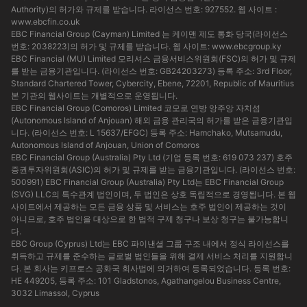
Authority)의 허가와 규제를 받습니다. 라이선스 번호: 927552. 웹 사이트 :
www.ebcfin.co.uk
EBC Financial Group (Cayman) Limited 는 케이맨 제도 통화 당국(라이선스
번호: 2038223)의 허가 및 규제를 받습니다. 웹 사이트:
www.ebcgroup.ky
EBC Financial (MU) Limited 모리셔스 금융서비스위원회(FSC)의 허가 및 규제
를 받는 금융기관입니다. (라이선스 번호: GB24203273) 등록 주소: 3rd Floor,
Standard Chartered Tower, Cybercity, Ebene, 72201, Republic of Mauritius
본 기관의 웹사이트는 개별적으로 운영됩니다.
EBC Financial Group (Comoros) Limited 코모로 연방 앙주앙 자치섬
(Autonomous Island of Anjouan) 해외 금융 관리국의 허가를 받은 금융기관입
니다. (라이선스 번호: L 15637/EFGC) 등록 주소: Hamchako, Mutsamudu,
Autonomous Island of Anjouan, Union of Comoros
EBC Financial Group (Australia) Pty Ltd (기업 등록 번호: 619 073 237) 호주
증권투자위원회(ASIC)의 허가 및 규제를 받는 금융기관입니다. (라이선스 번호:
500991) EBC Financial Group (Australia) Pty Ltd는 EBC Financial Group
(SVG) LLC의 특수관계 법인이며, 두 법인은 상호 독립적으로 경영됩니다. 본 웹
사이트에서 제공하는 모든 금융 상품 및 서비스는 호주 법인이 제공하는 것이
아니므로, 호주 법인을 대상으로 한 법적 구제 청구나 보상 청구는 불가능합니
다.
EBC Group (Cyprus) Ltd는 EBC 파이낸셜 그룹 구조 내에서 정식 라이선스를
취득하고 규제를 준수하는 글로벌 법인들을 위해 결제 서비스 처리를 지원합니
다. 본 회사는 키프로스 공화국 회사법에 의거하여 등록되었습니다. 등록 번호:
HE 449205, 등록 주소: 101 Gladstonos, Agathangelou Business Centre,
3032 Limassol, Cyprus