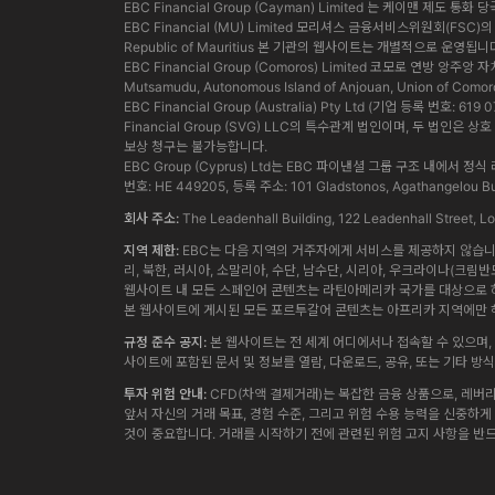
EBC Financial Group (Cayman) Limited 는 케이맨 제도 
EBC Financial (MU) Limited 모리셔스 금융서비스위원회(FSC)의 허가
Republic of Mauritius 본 기관의 웹사이트는 개별적으로 운영됩니
EBC Financial Group (Comoros) Limited 코모로 연방 앙주
Mutsamudu, Autonomous Island of Anjouan, Union of Comor
EBC Financial Group (Australia) Pty Ltd (기업 등록 번호:
Financial Group (SVG) LLC의 특수관계 법인이며, 두 
보상 청구는 불가능합니다.
EBC Group (Cyprus) Ltd는 EBC 파이낸셜 그룹 구조 
번호: HE 449205, 등록 주소: 101 Gladstonos, Agathangelou Bus
회사 주소:
The Leadenhall Building, 122 Leadenhall Street,
지역 제한:
EBC는 다음 지역의 거주자에게 서비스를 제공하지 않습니다.
리, 북한, 러시아, 소말리아, 수단, 남수단, 시리아, 우크라이나(크림반
웹사이트 내 모든 스페인어 콘텐츠는 라틴아메리카 국가를 대상으로 하
본 웹사이트에 게시된 모든 포르투갈어 콘텐츠는 아프리카 지역에만 해
규정 준수 공지:
본 웹사이트는 전 세계 어디에서나 접속할 수 있으며, 
사이트에 포함된 문서 및 정보를 열람, 다운로드, 공유, 또는 기타 
투자 위험 안내:
CFD(차액 결제거래)는 복잡한 금융 상품으로, 레버
앞서 자신의 거래 목표, 경험 수준, 그리고 위험 수용 능력을 신중하
것이 중요합니다. 거래를 시작하기 전에 관련된 위험 고지 사항을 반