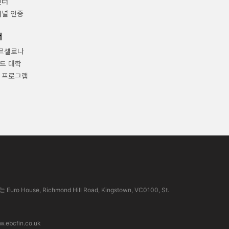
센터
채널 인증
너
바르셀로나
드 대학
 프로그램
use, Richmond Hill Road, Kingstown, VC0100, St.
.ebcfin.co.uk