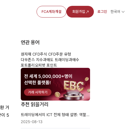
FCA계좌개설
회원가입
로그인
한국어
연관 용어
원자재 CFD
주식 CFD
주문 유형
?
다우존스 지수
과매도 트래이딩
과매수
포트폴리오
피벗 포인트
추천 읽을거리
환 거
트레이딩에서의 ICT 전체 형태 설명: 역할, 전략 및 활용
이 5
2025-08-13