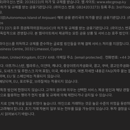
통화 당국(라이선스 번호: 2038223)의 허가 및 규제를 받습니다. 웹 사이트:
www.ebcgroup.ky
 및 규제를 받는 금융기관입니다. (라이선스 번호: GB24203273) 등록 주소: 3rd Floor, Standa
다.
앙 자치섬(Autonomous Island of Anjouan) 해외 금융 관리국의 허가를 받은 금융기관입니다. (
os
 619 073 237) 호주 증권투자위원회(ASIC)의 허가 및 규제를 받는 금융기관입니다. (라이선스 번호: 5009
법인은 상호 독립적으로 경영됩니다. 본 웹사이트에서 제공하는 모든 금융 상품 및 서비스는 호주 법
내에서 정식 라이선스를 취득하고 규제를 준수하는 글로벌 법인들을 위해 결제 서비스 처리를 지원합
iness Centre, 3032 Limassol, Cyprus
 London, United Kingdom, EC3V 4AB. 이메일 주소 :
[email protected]
. 전화번호: +44 2
 아프가니스탄, 벨라루스, 미얀마, 캐나다, 중앙아프리카공화국, 콩고, 쿠바, 콩고민주공화국, 
도, 도네츠크 및 루한스크 지역 포함), 미국, 베네수엘라, 예멘.자세한 내용은 FAQ(자주 묻는 
며, EU 및 스페인에는 적용되지 않습니다.
당되며, EU, 포르투갈, 브라질에는 적용되지 않습니다.
특정 법인에 한정되지 않습니다. 고객의 권리와 의무는 선택한 서비스 제공 법인과 해당 관할 
방식으로 활용하는 행위가 현지 법률 및 규제에 의해 제한되거나 금지될 수 있습니다.
리지로 인해 자금을 잃을 위험이 높습니다. 마진으로 거래하는 것은 높은 수준의 위험을 동반하며
게 고려해야 합니다. 초기 거래 자본의 일부 또는 전부를 잃을 가능성이 있습니다. 투자 결정을
드시 읽어보시기 바랍니다.