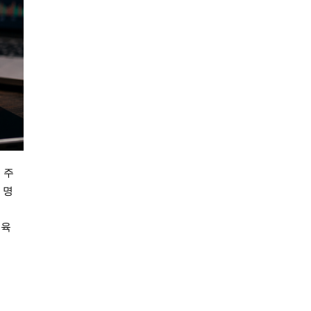
 주
 명
교육