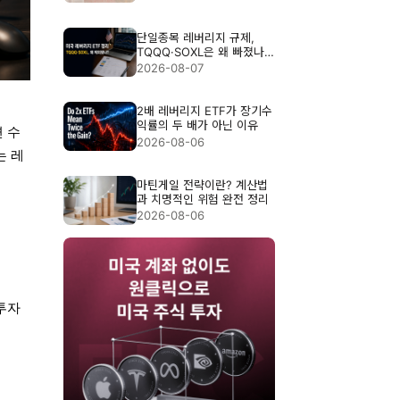
단일종목 레버리지 규제,
TQQQ·SOXL은 왜 빠졌나?
3배 ETF 위험 정리
2026-08-07
2배 레버리지 ETF가 장기수
익률의 두 배가 아닌 이유
 수
2026-08-06
는 레
인
마틴게일 전략이란? 계산법
과 치명적인 위험 완전 정리
2026-08-06
투자