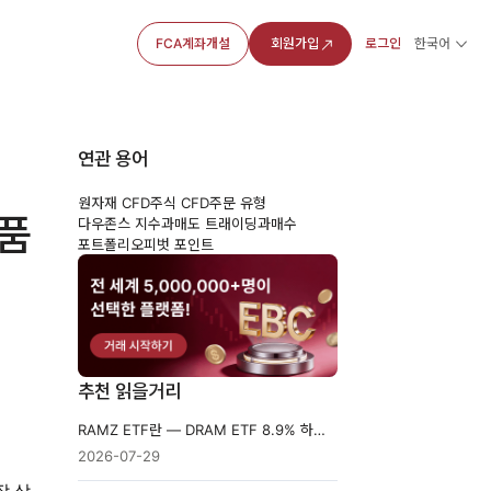
FCA계좌개설
회원가입
로그인
한국어
연관 용어
원자재 CFD
주식 CFD
주문 유형
상품
다우존스 지수
과매도 트래이딩
과매수
포트폴리오
피벗 포인트
추천 읽을거리
RAMZ ETF란 — DRAM ETF 8.9% 하락에 오른 일일 2배 인버스 상품
2026-07-29
장 상