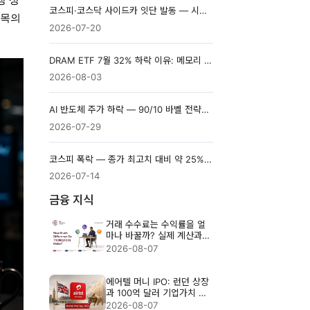
코스피·코스닥 사이드카 잇단 발동 — 시장이 급등락한 이유와 제도 차이
종목의
2026-07-20
DRAM ETF 7월 32% 하락 이유: 메모리 반도체 전망과 위험
2026-08-03
AI 반도체 주가 하락 — 90/10 바벨 전략의 구조와 한계
2026-07-29
코스피 폭락 — 종가 최고치 대비 약 25% 하락, 올해 서킷브레이커 7번
2026-07-14
금융 지식
거래 수수료는 수익률을 얼
마나 바꿀까? 실제 계산과
절감법
2026-08-07
에어텔 머니 IPO: 런던 상장
과 100억 달러 기업가치 분
석
2026-08-07