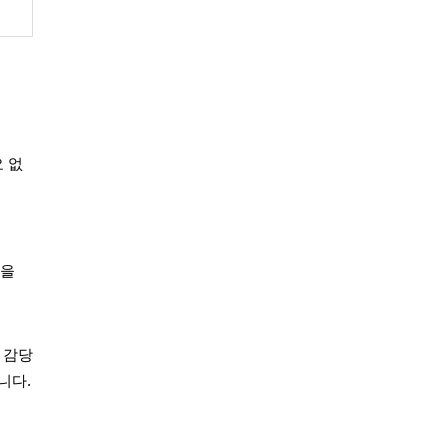
요 없
도
금을
 감당
니다.