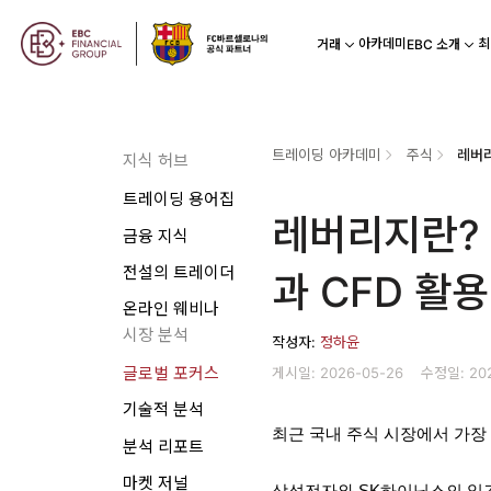
아카데미
최
거래
EBC 소개
트레이딩 아카데미
주식
지식 허브
트레이딩 용어집
레버리지란? 
금융 지식
전설의 트레이더
과 CFD 활
온라인 웨비나
시장 분석
작성자:
정하윤
게시일: 2026-05-26
수정일: 20
글로벌 포커스
기술적 분석
최근 국내 주식 시장에서 가장
분석 리포트
마켓 저널
삼성전자와 SK하이닉스의 일