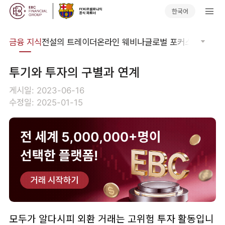
한국어
어집
금융 지식
전설의 트레이더
온라인 웨비나
글로벌 포커스
기술적 
투기와 투자의 구별과 연계
게시일: 2023-06-16
수정일: 2025-01-15
모두가 알다시피 외환 거래는 고위험 투자 활동입니