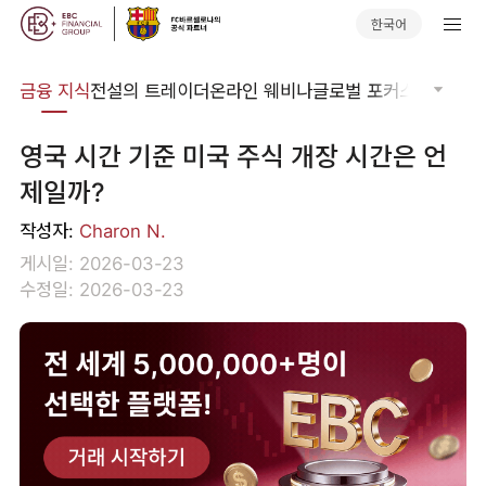
한국어
어집
금융 지식
전설의 트레이더
온라인 웨비나
글로벌 포커스
기술적 
영국 시간 기준 미국 주식 개장 시간은 언
제일까?
작성자:
Charon N.
게시일: 2026-03-23
수정일: 2026-03-23