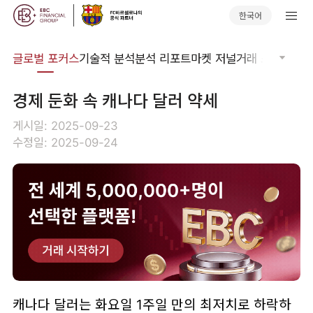
한국어
비나
글로벌 포커스
기술적 분석
분석 리포트
마켓 저널
거래 소프트웨어
경제 둔화 속 캐나다 달러 약세
게시일: 2025-09-23
수정일: 2025-09-24
캐나다 달러는 화요일 1주일 만의 최저치로 하락하