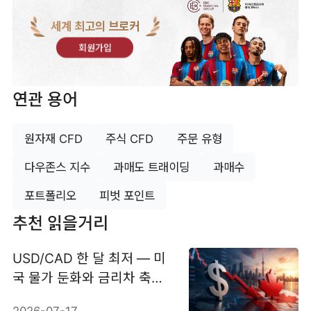
세계 최고의 브로커
회원가입
연관 용어
원자재 CFD
주식 CFD
주문 유형
다우존스 지수
과매도 트래이딩
과매수
포트폴리오
피벗 포인트
추천 읽을거리
USD/CAD 한 달 최저 — 미
국 물가 둔화와 금리차 축소
가 주도
2026-07-17