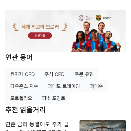
세계 최고의 브로커
회원가입
연관 용어
원자재 CFD
주식 CFD
주문 유형
다우존스 지수
과매도 트래이딩
과매수
포트폴리오
피벗 포인트
추천 읽을거리
연준 금리 동결에도 주가 급