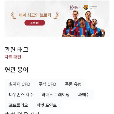
세계 최고의 브로커
회원가입
관련 태그
차트 패턴
연관 용어
원자재 CFD
주식 CFD
주문 유형
다우존스 지수
과매도 트래이딩
과매수
포트폴리오
피벗 포인트