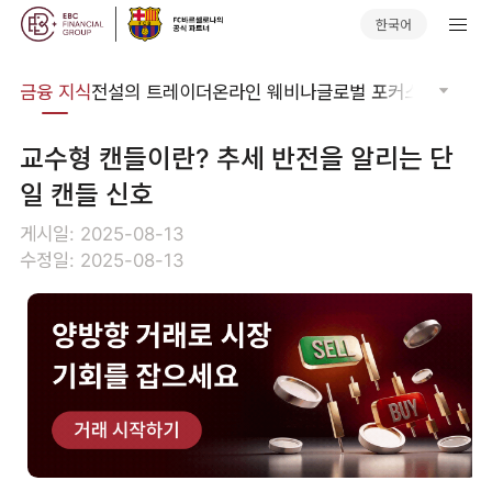
한국어
어집
금융 지식
전설의 트레이더
온라인 웨비나
글로벌 포커스
기술적 
교수형 캔들이란? 추세 반전을 알리는 단
일 캔들 신호
게시일: 2025-08-13
수정일: 2025-08-13