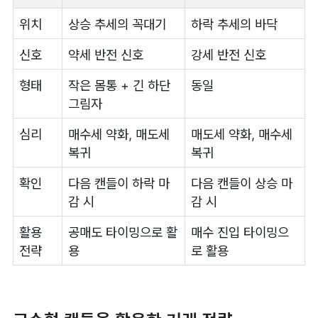
위치
상승 추세의 꼭대기
하락 추세의 바닥
신호
약세 반전 신호
강세 반전 신호
형태
작은 몸통 + 긴 하단
동일
그림자
심리
매수세 약화, 매도세
매도세 약화, 매수세
복귀
복귀
확인
다음 캔들이 하락 마
다음 캔들이 상승 마
감 시
감 시
활용
공매도 타이밍으로 활
매수 진입 타이밍으
전략
용
로 활용