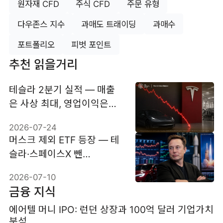
원자재 CFD
주식 CFD
주문 유형
다우존스 지수
과매도 트래이딩
과매수
포트폴리오
피벗 포인트
추천 읽을거리
테슬라 2분기 실적 — 매출
은 사상 최대, 영업이익은
57% 감소
2026-07-24
머스크 제외 ETF 등장 — 테
슬라·스페이스X 뺀
'QQNE·SPNE'가 던진 물음
2026-07-10
금융 지식
에어텔 머니 IPO: 런던 상장과 100억 달러 기업가치
분석