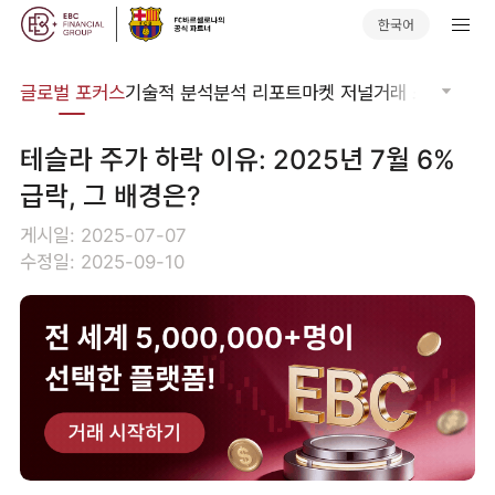
한국어
비나
글로벌 포커스
기술적 분석
분석 리포트
마켓 저널
거래 소프트웨어
테슬라 주가 하락 이유: 2025년 7월 6%
급락, 그 배경은?
게시일: 2025-07-07
수정일: 2025-09-10